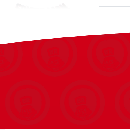
Superhelte-action med en politibiljagt
Børn kan udløse en eksplosion og begive sig ud på endeløse fanta