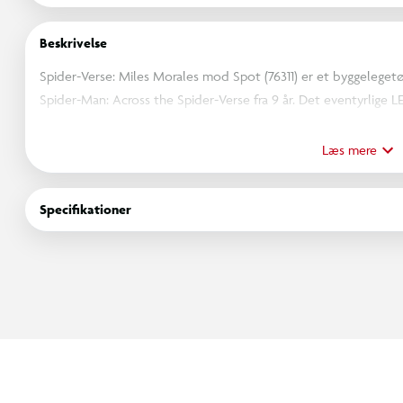
Beskrivelse
Spider-Verse: Miles Morales mod Spot (76311) er et byggelegetøj 
Spider-Man: Across the Spider-Verse fra 9 år. Det eventyrlige 
unge superhelte, især Marvel-fans og børn, der kan lide eventyr
Læs mere
Spider-Man-byggesættet indeholder 4 minifigurer: Miles Morale
Dagligvarebutikken har en funktion med en eksploderende mur,
Specifikationer
Tilbehøret omfatter et langt, fleksibelt spindelvævsreb og et 
minifigur. Politibilen kan åbnes, så 2 minifigurer kan anbringes i
byggere zoome ind på og dreje modeller i 3D samt holde styr 
intuitive LEGO Builder app.