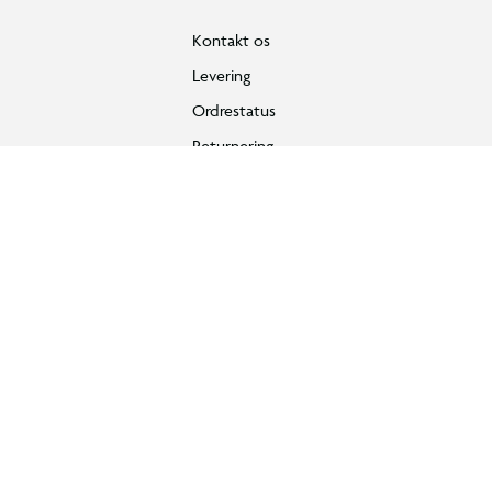
Kontakt os
Levering
Ordrestatus
Returnering
Fortryd køb
Bestilling, betaling & gavekort
Handelsbetingelser
Reklamationspolitik
Reparation af varer
Fortrydelsesret
Privatlivspolitik
Konkurrencebetingelser
Cookies