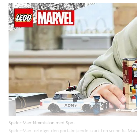
Spider-Man-filmmission med Spot
Spider-Man forfølger den portalrejsende skurk i en scene fra Mar