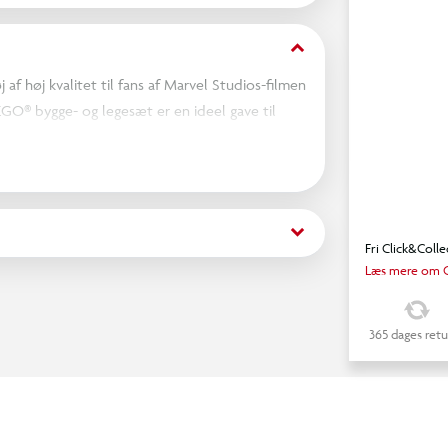
keyboard_arrow_down
af høj kvalitet til fans af Marvel Studios-filmen
LEGO® bygge- og legesæt er en ideel gave til
fyldt, fysisk byggelegetøj.
s, Spot, Gwen Stacy og betjent Jefferson.
 der gør det muligt at fjerne hæveautomaten.
keyboard_arrow_down
fleksibelt spindelvæv, der kan nå rundt om en
Fri Click&Colle
ndeni. For at få endnu mere digitalt sjov kan
Læs mere om C
på, hvor langt de er kommet, med den sjove,
365 dages retu