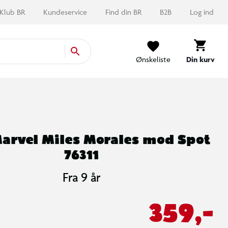
Klub BR
Kundeservice
Find din BR
B2B
Log ind
Ønskeliste
Din kurv
arvel Miles Morales mod Spot
76311
Fra 9 år
359,-