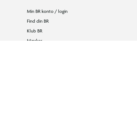
Min BR konto / login
Find din BR
Klub BR
Mærker
Tilbud på legetøj
Restsalg på legetøj
Gavevælger
Ønskelisten
Gaveindpakning
Katalog
Events
Click&Collect
BR Business