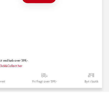
ct ved køb over 599,-
lick&Collect her
rret
Fri fragt over 599,-
Byt i butik