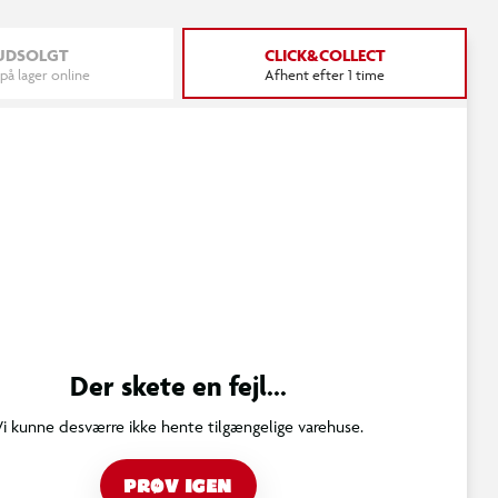
UDSOLGT
CLICK&COLLECT
 på lager online
Afhent efter 1 time
Der skete en fejl...
Vi kunne desværre ikke hente tilgængelige varehuse.
PRØV IGEN