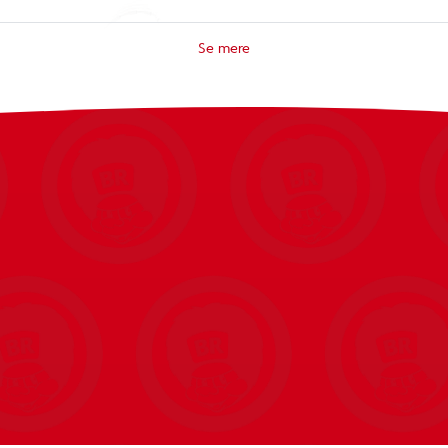
sifulde eventyr, når Spot stjæler en hæveautomat fra butikken.