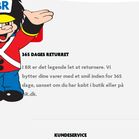
365 DAGES RETURRET
I BR er det legende let at returnere. Vi
bytter dine varer med et smil inden for 365
LEGO® | Marvel Spider-Man Spider-Verse: Miles Morales mod Sp
dage, uanset om du har købt i butik eller på
BR.dk.
KUNDESERVICE