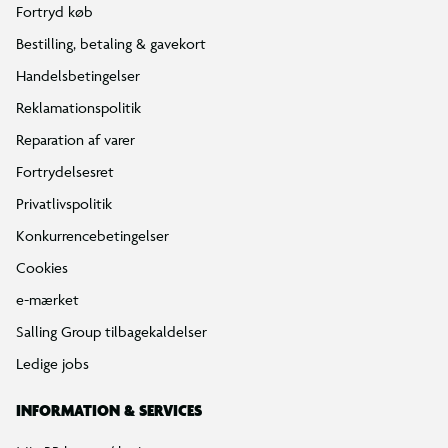
Min BR konto / login
Find din BR
Klub BR
Mærker
Tilbud på legetøj
Restsalg på legetøj
Gavevælger
Ønskelisten
Gaveindpakning
Katalog
Events
Click&Collect
BR Business
Gavekort