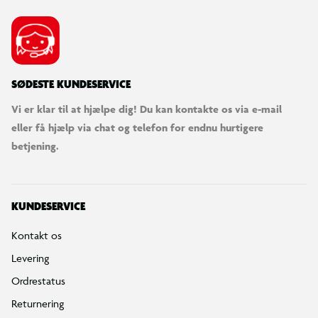
Fortryd køb
Bestilling, betaling & gavekort
Handelsbetingelser
Reklamationspolitik
Reparation af varer
Fortrydelsesret
Privatlivspolitik
Konkurrencebetingelser
Cookies
e-mærket
Salling Group tilbagekaldelser
Ledige jobs
INFORMATION & SERVICES