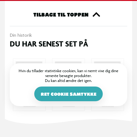
365 DAGES RETURRET
I BR er det legende let at returnere. Vi bytter dine varer med
et smil inden for 365 dage, uanset om du har købt i butik
eller på BR.dk.
100% DANSKEJET: EN DEL AF SALLING GROUP
Når du handler i BR, går en del af overskuddet via Salling
Fondene til velgørende formål! BR ejes af SALLING GROUP
A/S (CVR: 35954716).