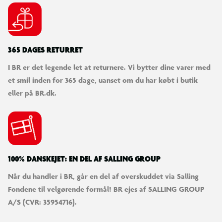
SØDESTE KUNDESERVICE
Vi er klar til at hjælpe dig! Du kan kontakte os via e-mail
eller få hjælp via chat og telefon for endnu hurtigere
betjening.
KUNDESERVICE
Kontakt os
Levering
Ordrestatus
Returnering