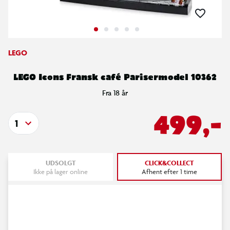
LEGO
LEGO Icons Fransk café Parisermodel 10362
Fra 18 år
499,-
1
UDSOLGT
CLICK&COLLECT
Ikke på lager online
Afhent efter 1 time