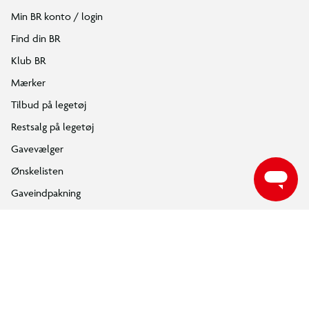
Min BR konto / login
Find din BR
Klub BR
Mærker
Tilbud på legetøj
Restsalg på legetøj
Gavevælger
Ønskelisten
Gaveindpakning
Katalog
Events
Click&Collect
BR Business
Gavekort