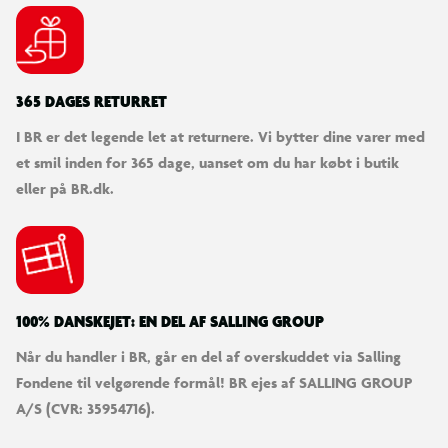
365 DAGES RETURRET
I BR er det legende let at returnere. Vi bytter dine varer med
et smil inden for 365 dage, uanset om du har købt i butik
eller på BR.dk.
100% DANSKEJET: EN DEL AF SALLING GROUP
Når du handler i BR, går en del af overskuddet via Salling
Fondene til velgørende formål! BR ejes af SALLING GROUP
A/S (CVR: 35954716).