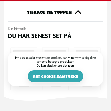
genskabe scener fra Harry Potter og Hemmelighedernes
Kammer. Aktivér magiske funktioner for at få bagagerummet
TILBAGE TIL TOPPEN
og dørene til at åbne sig og sende heltenes bagage flyvende
ud af bagagerummet, ligesom i filmen.
Din historik
Børn kan bygge med selvtillid ved hjælp af LEGO Builder
DU HAR SENEST SET PÅ
appen, hvor de kan zoome, dreje i 3D og følge deres
fremskridt med letforståelig digital vejledning. Legesættet
indeholder 868 elementer.
Hvis du tillader statistiske cookies, kan vi nemt vise dig dine
seneste besøgte produkter.
Du kan altid ændre det igen.
RET COOKIE SAMTYKKE