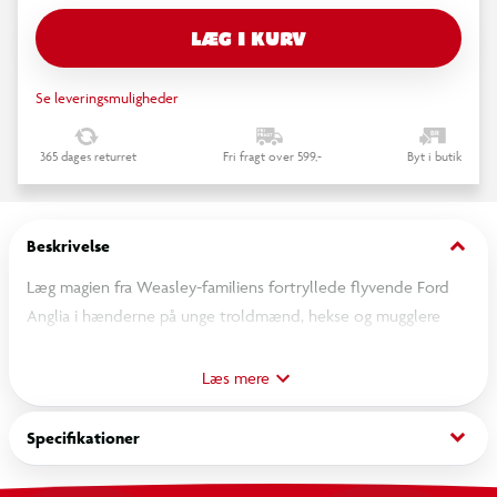
LÆG I KURV
Se leveringsmuligheder
365 dages returret
Fri fragt over 599,-
Byt i butik
keyboard_arrow_down
Beskrivelse
Læg magien fra Weasley-familiens fortryllede flyvende Ford
Anglia i hænderne på unge troldmænd, hekse og mugglere
med dette byggesæt (76470) med en legetøjsbil til udstilling
og leg. Det er en super Harry Potter™-gave til drenge, piger og
Læs mere
fans fra 14 år, og det er den mest detaljerede LEGO® model til
dato af det ikoniske køretøj.
keyboard_arrow_down
Specifikationer
Sæt de klodsbyggede figurer af Ron Weasley™ og Harry Potter
ind i bilen sammen med Harrys kæledyr Hedvig for at