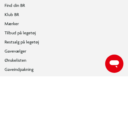
Find din BR
Klub BR
Mærker
Tilbud på legetøj
Restsalg på legetøj
Gavevælger
Ønskelisten
Gaveindpakning
Katalog
Events
Click&Collect
BR Business
Gavekort
Om BR