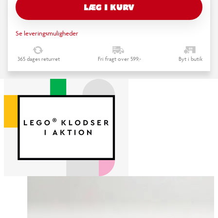
LÆG I KURV
Se leveringsmuligheder
365 dages returret
Fri fragt over 599,-
Byt i butik