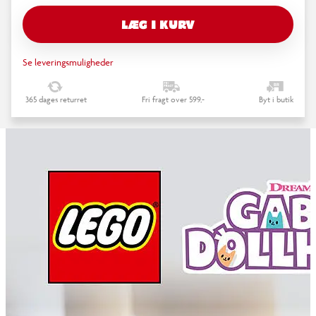
LÆG I KURV
Se leveringsmuligheder
365 dages returret
Fri fragt over 599,-
Byt i butik