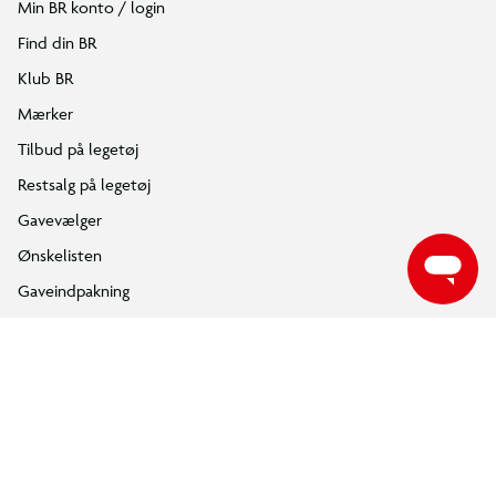
Min BR konto / login
Øjeblikkeligt kreativt sjov
Find din BR
Små Gabbykatte kan gøre særlige øjeblikke fra serien levende og
Klub BR
opfinde deres egne fantasifulde eventyr.
Mærker
LEGO® Gabbys dukkehus Gabbys klodsbyggede kattevenner
Tilbud på legetøj
Restsalg på legetøj
Gavevælger
Ønskelisten
Gaveindpakning
Katalog
Events
Click&Collect
BR Business
Gavekort