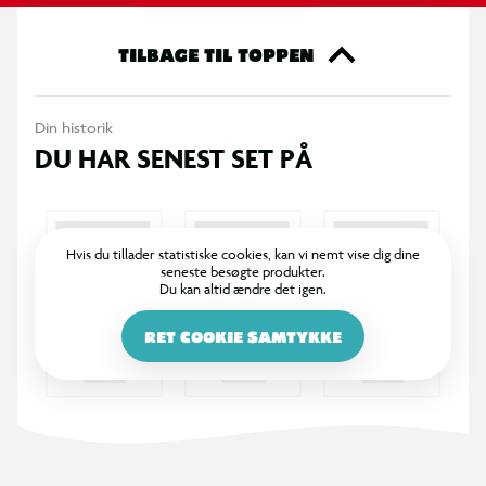
serien.
Havkat har en diamant
TILBAGE TIL TOPPEN
Æskebarn har et maleri af Gabby
Din historik
DU HAR SENEST SET PÅ
Alfekat har en vandkande
Pandy Pote har et dukkehus
Hvis du tillader statistiske cookies, kan vi nemt vise dig dine
seneste besøgte produkter.
Muffins har en kage
Du kan altid ændre det igen.
Daniel James "DJ" Katteurt har et klaver
RET COOKIE SAMTYKKE
Der er 2 aftagelige figurer på hver stand. Det nuttede sæt er
en god gaveidé til piger, drenge og fans af Gabbys dukkehus.
Og LEGO Builder appen hjælper dem med at bygge sættet