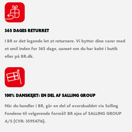
med selvtillid. Der kan de zoome og dreje modellerne i 3D, se
en letforståelig digital vejledning og følge deres
6 figurer at bygge, lege med og udstille
byggefremskridt. Byg-selv-sættet indeholder 324 elementer.
Fans af Gabbys dukkehus kan skabe deres egne modeller af
365 DAGES RETURRET
Havkat, Æskebarn, Alfekat, Pandy Pote, Muffins og Daniel James
"DJ" Katteurt.
I BR er det legende let at returnere. Vi bytter dine varer med
et smil inden for 365 dage, uanset om du har købt i butik
eller på BR.dk.
100% DANSKEJET: EN DEL AF SALLING GROUP
Når du handler i BR, går en del af overskuddet via Salling
Fondene til velgørende formål! BR ejes af SALLING GROUP
A/S (CVR: 35954716).