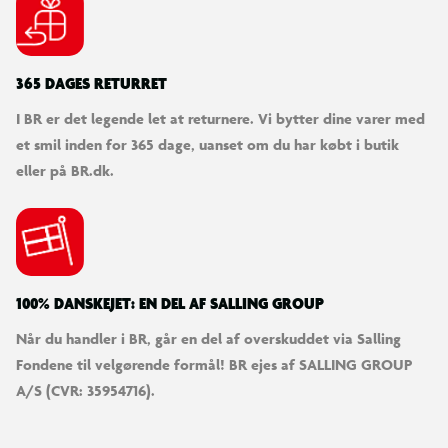
365 DAGES RETURRET
I BR er det legende let at returnere. Vi bytter dine varer med
et smil inden for 365 dage, uanset om du har købt i butik
eller på BR.dk.
100% DANSKEJET: EN DEL AF SALLING GROUP
Når du handler i BR, går en del af overskuddet via Salling
Fondene til velgørende formål! BR ejes af SALLING GROUP
A/S (CVR: 35954716).