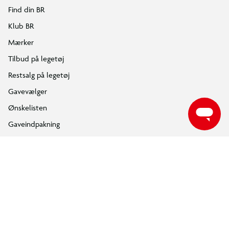
Find din BR
Klub BR
Mærker
Tilbud på legetøj
Restsalg på legetøj
Gavevælger
Ønskelisten
Gaveindpakning
Katalog
Events
Click&Collect
BR Business
Gavekort
Om BR