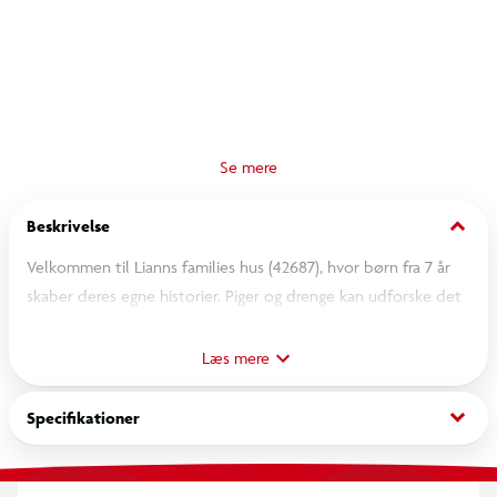
keyboard_arrow_down
Beskrivelse
Velkommen til Lianns families hus (42687), hvor børn fra 7 år
skaber deres egne historier. Piger og drenge kan udforske det
flotte LEGO legetøjshus med køkken, stue, soveværelse, altan
og have. Afprøv forskellige hobbyaktiviteter, når Liann og
Læs mere
hendes venner kører på skateboard, skaber kunst og passer
deres kæledyr – gekko og axolotl.
keyboard_arrow_down
Specifikationer
Det detaljerede legetøjssæt til rolleleg indeholder 4