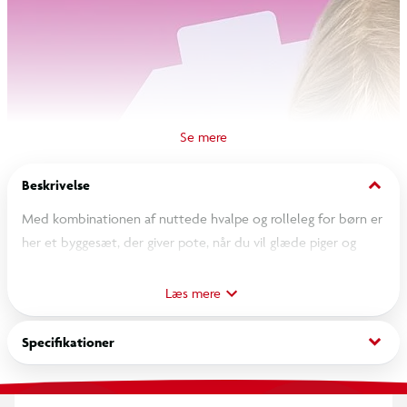
keyboard_arrow_down
Beskrivelse
Med kombinationen af nuttede hvalpe og rolleleg for børn er
her et byggesæt, der giver pote, når du vil glæde piger og
drenge fra 4 år. Unge dyrevenner kan bygge LEGO Friends
sættet Hvalpelegeplads (42665) og finde på sjove
Læs mere
venskabshistorier med karaktererne. Sættet indeholder
minidukker af Aliya og Sara, 3 hundefigurer og masser af
keyboard_arrow_down
Specifikationer
tilbehør til fantasifuld leg.
Legesættet med dyretema inspirerer børn til rolleleg med