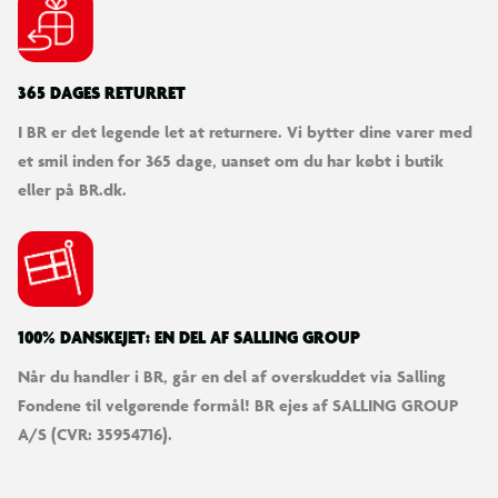
Legetid fyldt med hvalpesjov!
Giv små dyrefans en sjov overraskelse, når de bygger en
365 DAGES RETURRET
Hvalpelegeplads og skaber venskabshistorier med 2 minidukker og
3 hundefigurer.
I BR er det legende let at returnere. Vi bytter dine varer med
et smil inden for 365 dage, uanset om du har købt i butik
eller på BR.dk.
100% DANSKEJET: EN DEL AF SALLING GROUP
Når du handler i BR, går en del af overskuddet via Salling
Fondene til velgørende formål! BR ejes af SALLING GROUP
A/S (CVR: 35954716).