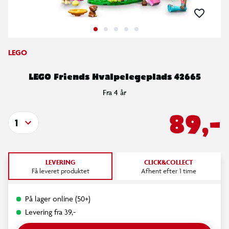
LEGO
LEGO Friends Hvalpelegeplads 42665
Fra 4 år
89,-
1
LEVERING
CLICK&COLLECT
Få leveret produktet
Afhent efter 1 time
På lager online (50+)
Levering fra 39,-