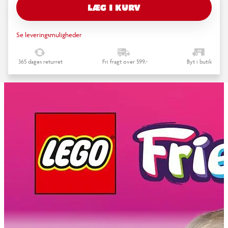
LÆG I KURV
Se leveringsmuligheder
365 dages returret
Fri fragt over 599,-
Byt i butik