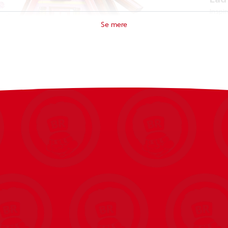
Inspir
glamp
campi
minid
killi