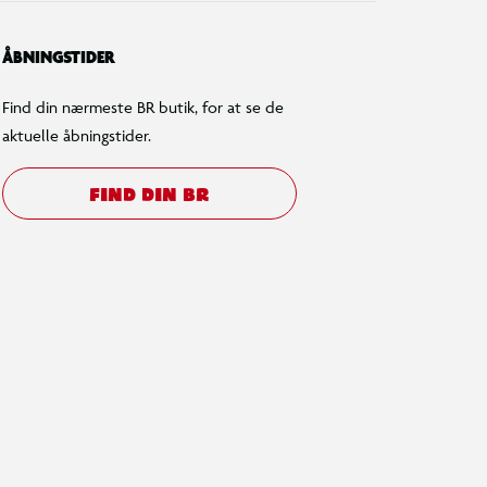
ÅBNINGSTIDER
Find din nærmeste BR butik, for at se de
ng til interaktive 3D-
aktuelle åbningstider.
gevejledninger
re kan zoome ind på og dreje sæt
FIND DIN BR
samt følge deres fremskridt med
jove, intuitive LEGO® Builder app.