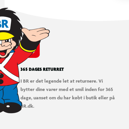
365 DAGES RETURRET
I BR er det legende let at returnere. Vi
bytter dine varer med et smil inden for 365
dage, uanset om du har købt i butik eller på
Mountainbike-eventyr
BR.dk.
Omfatter en mountainbike og en hjelm.