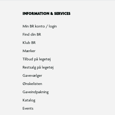
INFORMATION & SERVICES
Min BR konto / login
Adga
Find din BR
byg
Bygge
Klub BR
i 3D 
den s
Mærker
Tilbud på legetøj
Restsalg på legetøj
Gavevælger
Ønskelisten
Gaveindpakning
Katalog
Events