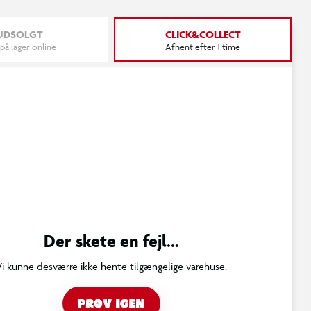
UDSOLGT
CLICK&COLLECT
 på lager online
Afhent efter 1 time
Der skete en fejl...
Vi kunne desværre ikke hente tilgængelige varehuse.
PRØV IGEN