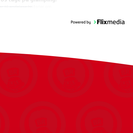
er til endeløse historier om
ingture med dette
nglegesæt, der omfatter
ukker af Nova og Liann samt
ngen Shadow.