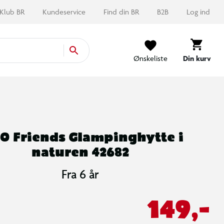
Klub BR
Kundeservice
Find din BR
B2B
Log ind
Ønskeliste
Din kurv
O Friends Glampinghytte i
naturen 42682
Fra 6 år
149,-