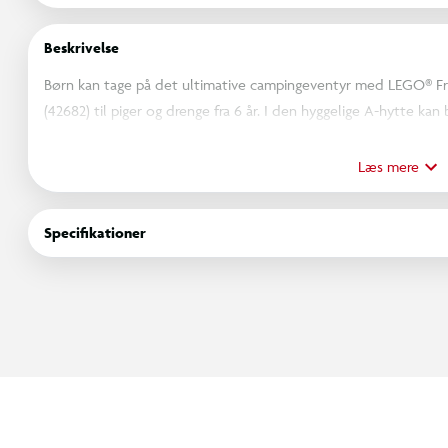
Beskrivelse
Børn kan tage på det ultimative campingeventyr med LEGO® Fr
(42682) til piger og drenge fra 6 år. I den hyggelige A-hytte ka
venskab med minidukkerne af Nova og Liann og killingen Shad
Legesættet byder på en masse inspiration til historiefortællin
Læs mere
mountainbike og hjelm, senge til alle figurerne, et lille køkken 
drikkevarer og kæledyrsfoder til glampingturen samt en lanter
Specifikationer
telefon med kort.
Campingsættet er en sød gave til naturvenner, piger og drenge, 
kreativ historiefortælling. Og børn kan bygge nemt og intuiti
dreje modeller i 3D, se digitale vejledninger, gemme projekter 
omfatter 295 elementer.