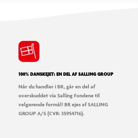
100% DANSKEJET: EN DEL AF SALLING GROUP
Når du handler i BR, går en del af
overskuddet via Salling Fondene til
velgørende formål! BR ejes af SALLING
Tid til at sove
Hygge
GROUP A/S (CVR: 35954716).
Tag en lur i de lækre senge.
Find en
mere til