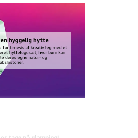
en hyggelig hytte
p for timevis af kreativ leg med et
jeret hyttelegesæt, hvor børn kan
lle deres egne natur- og
abshistorier.
 os tage på glamping!