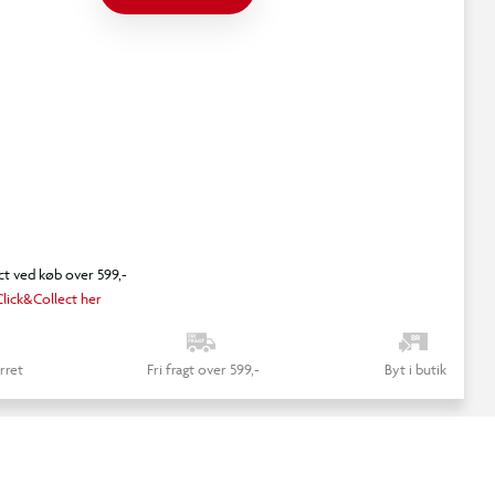
ct ved køb over 599,-
lick&Collect her
rret
Fri fragt over 599,-
Byt i butik