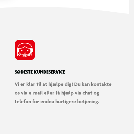
SØDESTE KUNDESERVICE
Vi er klar til at hjælpe dig! Du kan kontakte
os via e-mail eller få hjælp via chat og
telefon for endnu hurtigere betjening.
lige detaljer
 lampe, en plante, et tæppe og meget
 at indrette hytten med.