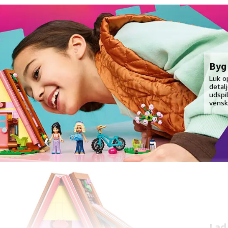
Byg 
Luk o
detal
udspi
vensk
Lad