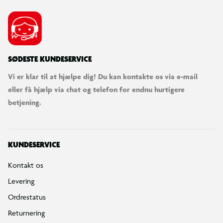
Fortryd køb
Bestilling, betaling & gavekort
Handelsbetingelser
Reklamationspolitik
Reparation af varer
Fortrydelsesret
Privatlivspolitik
Konkurrencebetingelser
Cookies
e-mærket
Salling Group tilbagekaldelser
Ledige jobs
INFORMATION & SERVICES