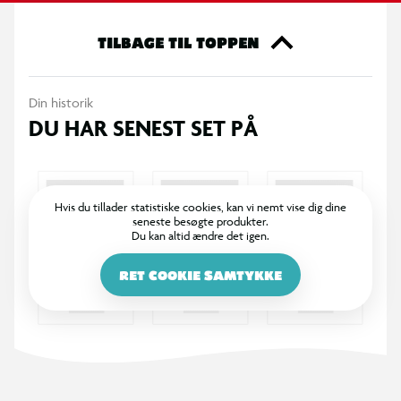
365 DAGES RETURRET
I BR er det legende let at returnere. Vi bytter dine varer med
et smil inden for 365 dage, uanset om du har købt i butik
eller på BR.dk.
100% DANSKEJET: EN DEL AF SALLING GROUP
Når du handler i BR, går en del af overskuddet via Salling
Fondene til velgørende formål! BR ejes af SALLING GROUP
A/S (CVR: 35954716).