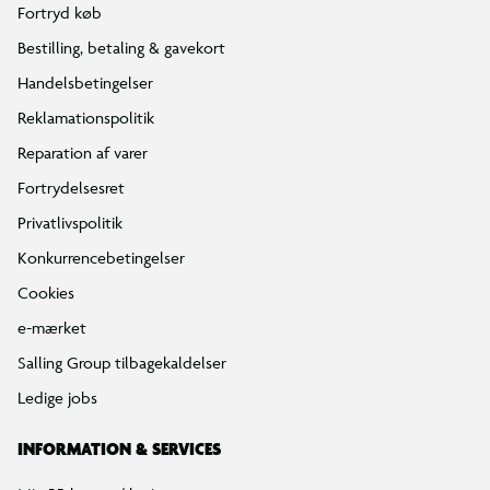
Min BR konto / login
Find din BR
Klub BR
Mærker
Tilbud på legetøj
Restsalg på legetøj
Gavevælger
Ønskelisten
Gaveindpakning
Katalog
Events
Click&Collect
BR Business
Gavekort