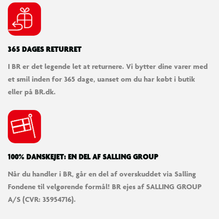
SØDESTE KUNDESERVICE
Vi er klar til at hjælpe dig! Du kan kontakte os via e-mail
eller få hjælp via chat og telefon for endnu hurtigere
betjening.
KUNDESERVICE
Kontakt os
Levering
Ordrestatus
Returnering