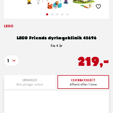
LEGO
LEGO Friends dyrlægeklinik 42696
Fra 4 år
219,-
1
UDSOLGT
CLICK&COLLECT
Ikke på lager online
Afhent efter 1 time