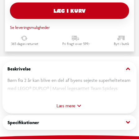
LÆG I KURV
Se leveringsmuligheder
365 dages returret
Fri fragt over 599,-
Byt i butik
keyboard_arrow_down
Beskrivelse
Børn fra 2 år kan blive en del af byens sejeste superhelteteam
med LEGO® DUPLO® | Marvel legesættet Team Spideys
hovedkvarter (10464). Det actionfyldte byggelegetøj er en
super gaveidé, der hjælper små børn med at udvikle nye
Læs mere
færdigheder, mens de fordyber sig i fantasifuld leg.
Tumlinger øver sig i at observere og efterligne for at genskabe
keyboard_arrow_down
Specifikationer
scener fra tv-serien Spidey og hans fantastiske venner. De kan
hjælpe Spidey med at køre efter Rhino og forhindre ham i at