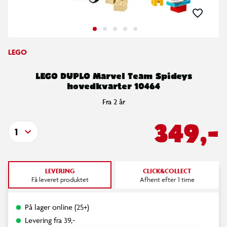
LEGO
LEGO DUPLO Marvel Team Spideys
hovedkvarter 10464
Fra 2 år
349,-
1
LEVERING
CLICK&COLLECT
Få leveret produktet
Afhent efter 1 time
På lager online (25+)
Levering fra 39,-