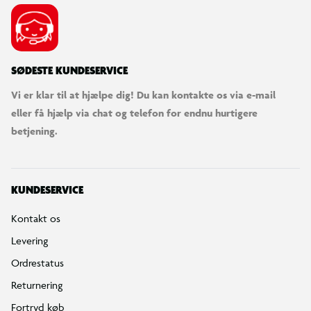
Bestilling, betaling & gavekort
Handelsbetingelser
Reklamationspolitik
Reparation af varer
Fortrydelsesret
Privatlivspolitik
Konkurrencebetingelser
Cookies
e-mærket
Salling Group tilbagekaldelser
Ledige jobs
INFORMATION & SERVICES
Min BR konto / login