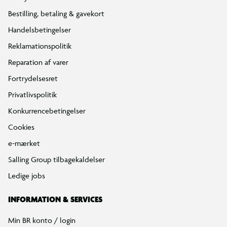
Find din BR
Klub BR
Mærker
Tilbud på legetøj
Restsalg på legetøj
Gavevælger
Ønskelisten
Gaveindpakning
Katalog
Events
Click&Collect
BR Business
Gavekort
Om BR