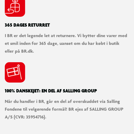
SØDESTE KUNDESERVICE
Vi er klar til at hjælpe dig! Du kan kontakte os via e-mail
eller få hjælp via chat og telefon for endnu hurtigere
betjening.
KUNDESERVICE
Kontakt os
Levering
Ordrestatus
Returnering
Fortryd køb