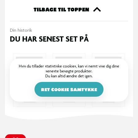
365 DAGES RETURRET
I BR er det legende let at returnere. Vi bytter dine varer med
et smil inden for 365 dage, uanset om du har købt i butik
eller på BR.dk.
100% DANSKEJET: EN DEL AF SALLING GROUP
Når du handler i BR, går en del af overskuddet via Salling
Fondene til velgørende formål! BR ejes af SALLING GROUP
A/S (CVR: 35954716).