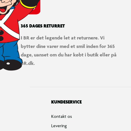
Fortryd køb
Bestilling, betaling & gavekort
Handelsbetingelser
Reklamationspolitik
Reparation af varer
Fortrydelsesret
Privatlivspolitik
Konkurrencebetingelser
Cookies
e-mærket
Salling Group tilbagekaldelser
Ledige jobs