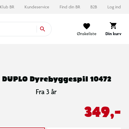
Klub BR
Kundeservice
Find din BR
B2B
Log ind
Ønskeliste
Din kurv
 DUPLO Dyrebyggespil 10472
Fra 3 år
349,-