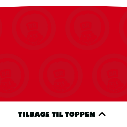
s du tillader statistiske cookies, kan vi nemt vise dig dine seneste bes
produkter.
Du kan altid ændre det igen.
RET COOKIE SAMTYKKE