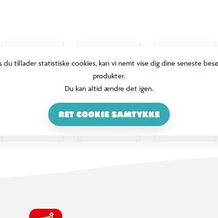
100% DANSKEJET: EN DEL AF SALLING GROUP
Når du handler i BR, går en del af
overskuddet via Salling Fondene til
velgørende formål! BR ejes af SALLING
GROUP A/S (CVR: 35954716).
INFORMATION & SERVICES
Min BR konto / login
Find din BR
Klub BR
Mærker