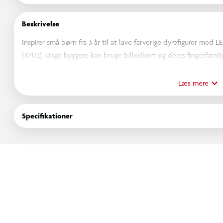
Beskrivelse
Inspirer små børn fra 3 år til at lave farverige dyrefigurer m
(10472). Unge byggere kan bruge billedkort og deres fingerfær
skabe deres egne fantasivæsner. De skal sætte fantasien og sprog
nye dyrearter.
Læs mere
Læringslegetøjet omfatter kort med byggeinspiration på hver 
vilde dyr på én gang. De kan vende kortene om for at se, hvor
Specifikationer
dyr. Byt derefter om på top- og bundkortene for at finde sjov
Denne engagerende aktivitet til de mindste er en god gaveidé,
at skiftes, når de leger med familie og venner. Modellerne er d
funktioner, f.eks. en hval på en vippende klods, en giraf med 
vinge.