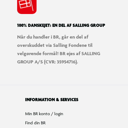
Tilbud på legetøj
Restsalg på legetøj
Gavevælger
Ønskelisten
Gaveindpakning
Katalog
Events
Click&Collect
BR Business
Gavekort
Om BR
Følg BR på Facebook
Følg BR på Instagram
Følg BR på Youtube