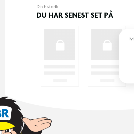
365 DAGES RETURRET
I BR er det legende let at returnere. Vi
bytter dine varer med et smil inden for 365
dage, uanset om du har købt i butik eller på
BR.dk.
KUNDESERVICE
Kontakt os
Levering
Ordrestatus
Returnering