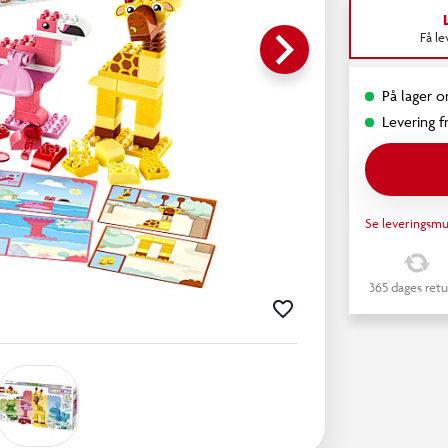
keyboard_arrow_right
Få l
På lager o
Levering fr
Se leveringsmu
365 dages retu