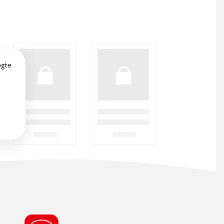
SØDESTE KUNDESERVICE
Vi er klar til at hjælpe dig! Du kan kontakte
os via e-mail eller få hjælp via chat og
telefon for endnu hurtigere betjening.
ÅBNINGSTIDER
Find din nærmeste BR butik, for at se de
aktuelle åbningstider.
FIND DIN BR