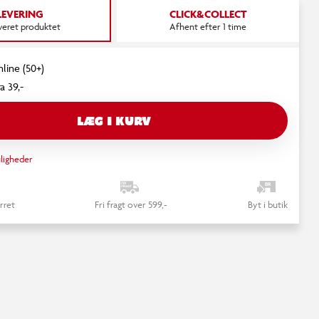
LEVERING
CLICK&COLLECT
everet produktet
Afhent efter 1 time
nline (50+)
a 39,-
LÆG I KURV
ligheder
rret
Fri fragt over 599,-
Byt i butik