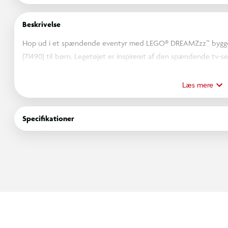
Beskrivelse
Hop ud i et spændende eventyr med LEGO® DREAMZzz™ bygges
(71490) til børn. Legetøjet er inspireret af den spændende tv-se
fra 7 år hjælper helten Izzie med at redde en drømling-gulerod 
Unge drømmere får det sjovt med at bygge Bunchurro-figuren, 
Læs mere
videospilskærm på maven og spilcontrollere som handsker og s
ombygningsmuligheder, bliver det endnu sjovere. De kan give 
Specifikationer
en sej jetpack på. Legetøjskaninen er yderst bevægelig i alle tils
der kan sættes på ryggen af Bunchurro og giver rig mulighed for 
Fantasy-legesættet er en gave til børn og fans af tv-serien og h
drømmere kan fordybe sig i handlingen, når de slutter sig til Izz