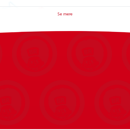
re den med tilbehør som skateboard og boostere eller jetpack.