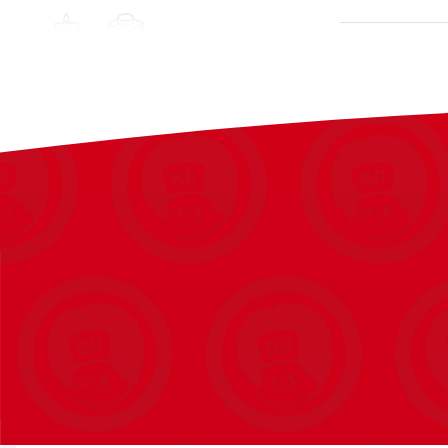
2 måder at lege på
Unge drømmere får det sjovt med at bygge kaninfiguren og udsty