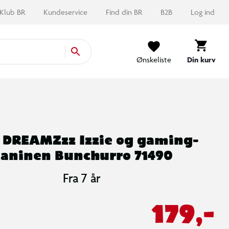
Klub BR
Kundeservice
Find din BR
B2B
Log ind
Ønskeliste
Din kurv
 DREAMZzz Izzie og gaming-
aninen Bunchurro 71490
Fra 7 år
179,-