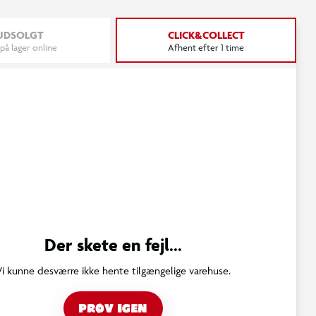
UDSOLGT
CLICK&COLLECT
 på lager online
Afhent efter 1 time
Der skete en fejl...
Vi kunne desværre ikke hente tilgængelige varehuse.
PRØV IGEN