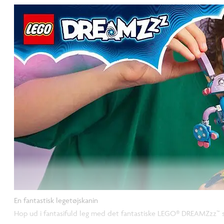
En fantastisk legetøjskanin
Hop ud i fantasifuld leg med det fantastiske LEGO® DREAMZzz™ sæ