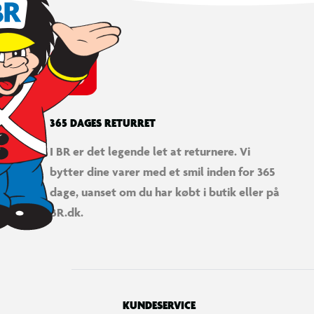
365 DAGES RETURRET
I BR er det legende let at returnere. Vi
bytter dine varer med et smil inden for 365
LEGO® DREAMZzz™ Izzie og gaming-kaninen Bunchurro
dage, uanset om du har købt i butik eller på
BR.dk.
KUNDESERVICE