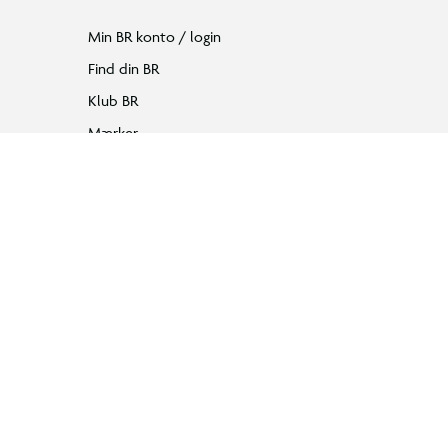
Min BR konto / login
Find din BR
Klub BR
Mærker
Tilbud på legetøj
Restsalg på legetøj
Gavevælger
Ønskelisten
Gaveindpakning
Katalog
Events
Click&Collect
BR Business