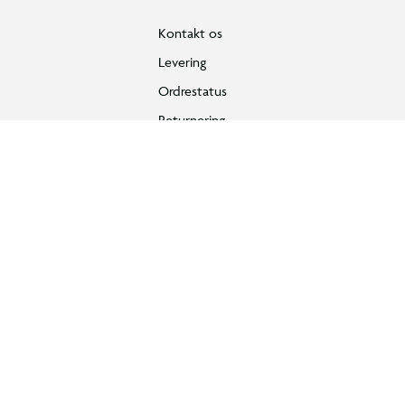
Kontakt os
Levering
Ordrestatus
Returnering
Fortryd køb
Bestilling, betaling & gavekort
Handelsbetingelser
Reklamationspolitik
Reparation af varer
Fortrydelsesret
Privatlivspolitik
Konkurrencebetingelser
Cookies