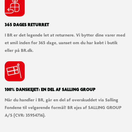
SØDESTE KUNDESERVICE
Vi er klar til at hjælpe dig! Du kan kontakte os via e-mail
eller få hjælp via chat og telefon for endnu hurtigere
betjening.
KUNDESERVICE
Kontakt os
Levering
Ordrestatus
Returnering
Fortryd køb