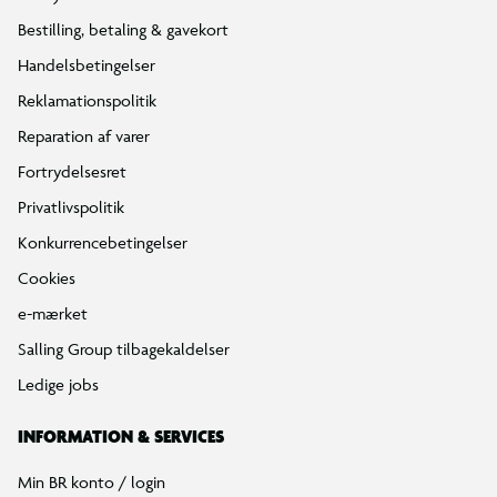
Find din BR
Klub BR
Mærker
Tilbud på legetøj
Restsalg på legetøj
Gavevælger
Ønskelisten
Gaveindpakning
Katalog
Events
Click&Collect
BR Business
Gavekort
Om BR