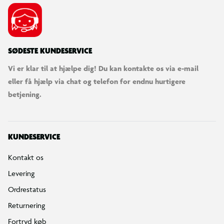
Bestilling, betaling & gavekort
Handelsbetingelser
Reklamationspolitik
Reparation af varer
Fortrydelsesret
Privatlivspolitik
Konkurrencebetingelser
Cookies
e-mærket
Salling Group tilbagekaldelser
Ledige jobs
INFORMATION & SERVICES
Min BR konto / login