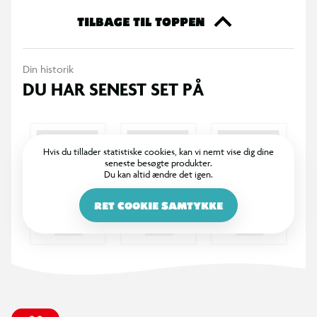
365 DAGES RETURRET
I BR er det legende let at returnere. Vi bytter dine varer med
et smil inden for 365 dage, uanset om du har købt i butik
eller på BR.dk.
100% DANSKEJET: EN DEL AF SALLING GROUP
Når du handler i BR, går en del af overskuddet via Salling
Fondene til velgørende formål! BR ejes af SALLING GROUP
A/S (CVR: 35954716).