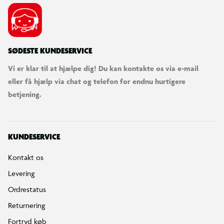
Bestilling, betaling & gavekort
Handelsbetingelser
Reklamationspolitik
Reparation af varer
Fortrydelsesret
Privatlivspolitik
Konkurrencebetingelser
Cookies
e-mærket
Salling Group tilbagekaldelser
Ledige jobs
INFORMATION & SERVICES
Min BR konto / login