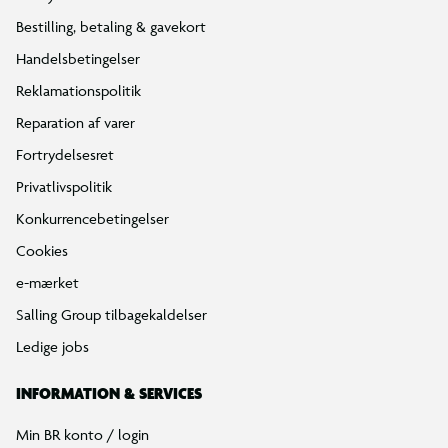
Find din BR
Klub BR
Mærker
Tilbud på legetøj
Restsalg på legetøj
Gavevælger
Ønskelisten
Gaveindpakning
Katalog
Events
Click&Collect
BR Business
Gavekort
Om BR