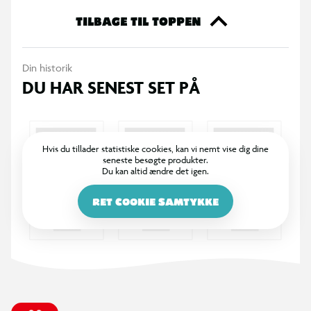
365 DAGES RETURRET
I BR er det legende let at returnere. Vi bytter dine varer med
et smil inden for 365 dage, uanset om du har købt i butik
eller på BR.dk.
100% DANSKEJET: EN DEL AF SALLING GROUP
Når du handler i BR, går en del af overskuddet via Salling
Fondene til velgørende formål! BR ejes af SALLING GROUP
A/S (CVR: 35954716).