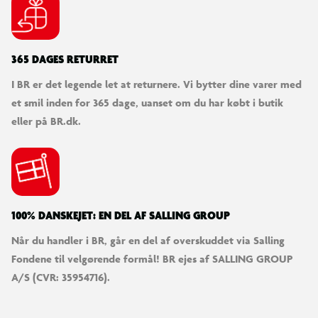
SØDESTE KUNDESERVICE
Vi er klar til at hjælpe dig! Du kan kontakte os via e-mail
eller få hjælp via chat og telefon for endnu hurtigere
betjening.
KUNDESERVICE
Kontakt os
Levering
Ordrestatus
Returnering
Fortryd køb