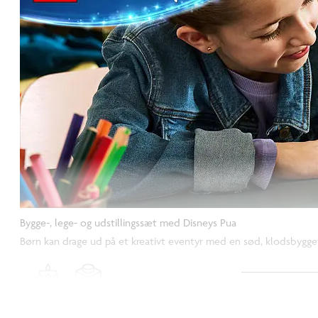
Bygge-, lege- og udstillingssæt med Disneys Pua
Børn kan drage ud på et kreativt eventyr med en sød, klodsbygget