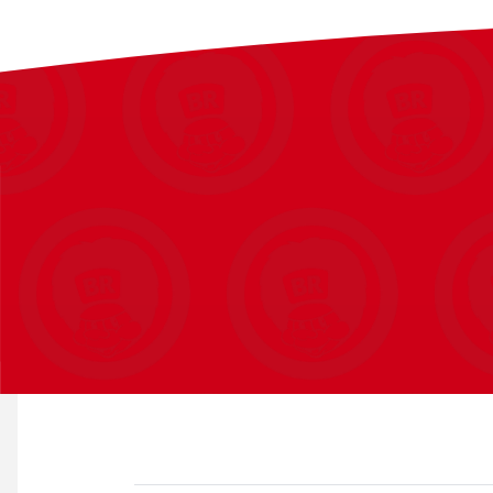
Detaljeret model med fantasifuldt tilbehør
Med det dynamiske indretningselement kan børn bygge, lege med og