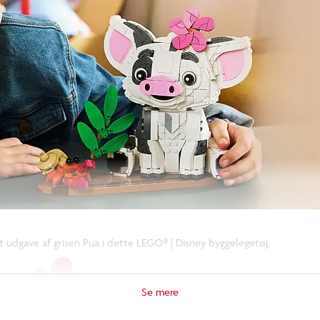
 udgave af grisen Pua i dette LEGO® | Disney byggelegetøj.