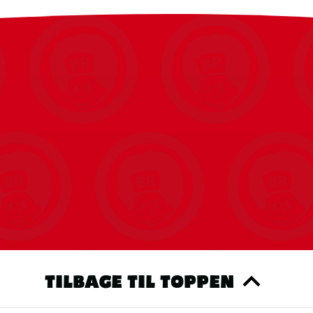
 udstille den elskede gris og bikarakter fra Disneys Vaiana-univers.
TILBAGE TIL TOPPEN