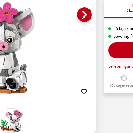
keyboard_arrow_right
Få l
På lager o
Levering fr
Se leveringsmu
365 dages retu