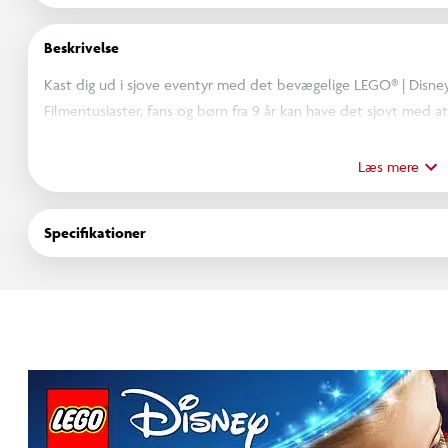
Beskrivelse
Kast dig ud i sjove eventyr med det bevægelige LEGO® | Disney
Filmentusiaster, fans og børn fra 9 år kan have det sjovt med
detaljer. Drej og vip Puas hoved fra side til side, og genskab h
ørerne op og ned. Lad den lille klodsbyggede krabbe slutte sig
Læs mere
også fungerer som udstillingsstand. Børn kan pynte grisens h
eller udstiller Pua.
Specifikationer
Tag den søde Disney-pynt med hjem, og udstil modellen i bogre
et barns samling med denne gaveidé til piger og drenge, og fi
(alle sæt sælges separat). Børn kan bygge med selvtillid i LEGO
zoome ind og ud og følge deres fremskridt med letforståelig di
elementer.