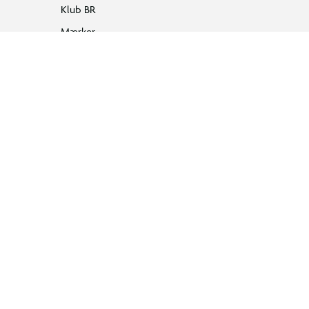
Klub BR
Mærker
Tilbud på legetøj
Restsalg på legetøj
Gavevælger
Ønskelisten
Gaveindpakning
Katalog
Events
Click&Collect
BR Business
Gavekort
Om BR
Følg BR på Facebook