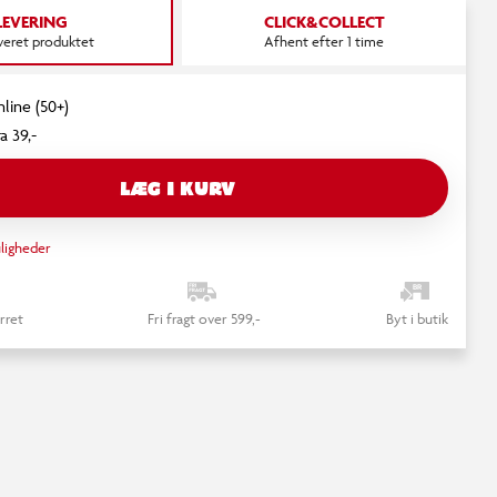
LEVERING
CLICK&COLLECT
everet produktet
Afhent efter 1 time
nline (50+)
a 39,-
LÆG I KURV
ligheder
rret
Fri fragt over 599,-
Byt i butik