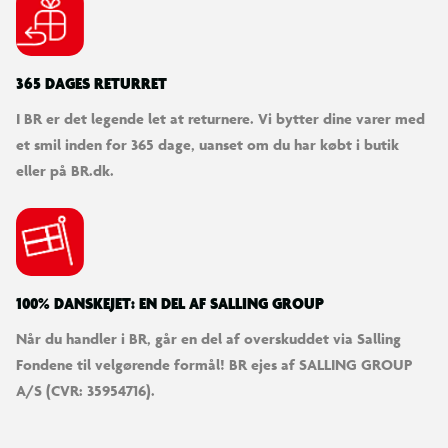
SØDESTE KUNDESERVICE
Vi er klar til at hjælpe dig! Du kan kontakte os via e-mail
eller få hjælp via chat og telefon for endnu hurtigere
betjening.
KUNDESERVICE
Kontakt os
Levering
Ordrestatus
Returnering
Fortryd køb