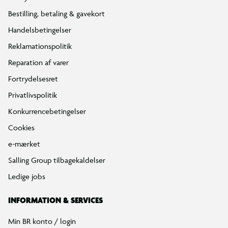
Find din BR
Klub BR
Mærker
Tilbud på legetøj
Restsalg på legetøj
Gavevælger
Ønskelisten
Gaveindpakning
Katalog
Events
Click&Collect
BR Business
Gavekort
Om BR