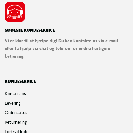
Bestilling, betaling & gavekort
Handelsbetingelser
Reklamationspolitik
Reparation af varer
Fortrydelsesret
Privatlivspolitik
Konkurrencebetingelser
Cookies
e-mærket
Salling Group tilbagekaldelser
Ledige jobs
INFORMATION & SERVICES
Min BR konto / login