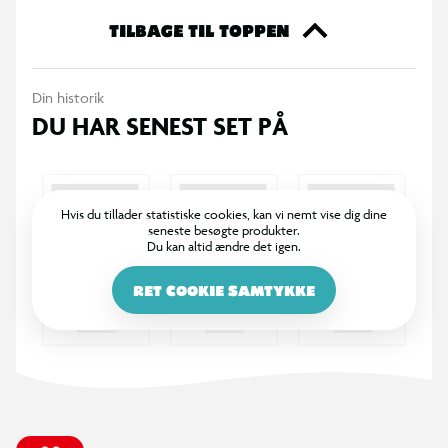
365 DAGES RETURRET
I BR er det legende let at returnere. Vi bytter dine varer med
et smil inden for 365 dage, uanset om du har købt i butik
eller på BR.dk.
100% DANSKEJET: EN DEL AF SALLING GROUP
Når du handler i BR, går en del af overskuddet via Salling
Fondene til velgørende formål! BR ejes af SALLING GROUP
A/S (CVR: 35954716).