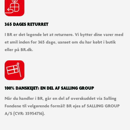
SØDESTE KUNDESERVICE
Vi er klar til at hjælpe dig! Du kan kontakte os via e-mail
eller få hjælp via chat og telefon for endnu hurtigere
betjening.
KUNDESERVICE
Kontakt os
Levering
Ordrestatus
Returnering
Fortryd køb