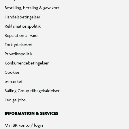
Find din BR
Klub BR
Mærker
Tilbud på legetøj
Restsalg på legetøj
Gavevælger
Ønskelisten
Gaveindpakning
Katalog
Events
Click&Collect
BR Business
Gavekort
Om BR