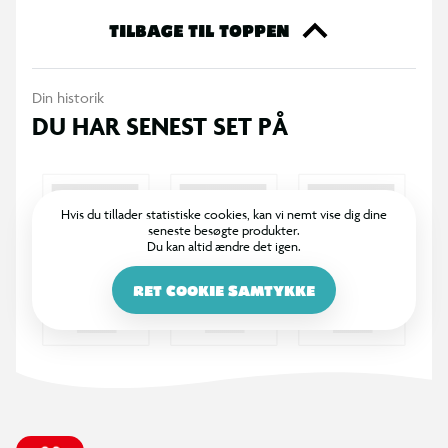
365 DAGES RETURRET
I BR er det legende let at returnere. Vi bytter dine varer med
et smil inden for 365 dage, uanset om du har købt i butik
eller på BR.dk.
100% DANSKEJET: EN DEL AF SALLING GROUP
Når du handler i BR, går en del af overskuddet via Salling
Fondene til velgørende formål! BR ejes af SALLING GROUP
A/S (CVR: 35954716).