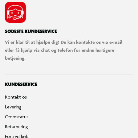
Bestilling, betaling & gavekort
Handelsbetingelser
Reklamationspolitik
Reparation af varer
Fortrydelsesret
Privatlivspolitik
Konkurrencebetingelser
Cookies
e-mærket
Salling Group tilbagekaldelser
Ledige jobs
INFORMATION & SERVICES
Min BR konto / login