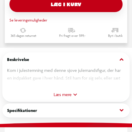
LÆG I KURV
Se leveringsmuligheder
365 dages returret
Fri fragt over 599,-
Byt i butik
keyboard_arrow_down
Beskrivelse
Kom i julestemning med denne sjove julemandsfigur, der har
en indpakket gave i hver hånd. Stil ham for sig selv, eller sæt
ham i den snedækkede skorsten.
Læs mere
keyboard_arrow_down
Specifikationer