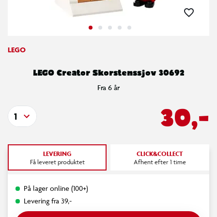
LEGO
LEGO Creator Skorstenssjov 30692
Fra 6 år
30,-
1
LEVERING
CLICK&COLLECT
Få leveret produktet
Afhent efter 1 time
På lager online (100+)
Levering fra 39,-