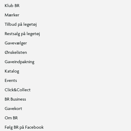
Klub BR
Mærker
Tilbud på legetøj
Restsalg på legetøj
Gavevælger
Ønskelisten
Gaveindpakning
Katalog
Events
Click&Collect
BR Business
Gavekort
Om BR
Følg BR på Facebook