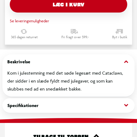
LÆG I KURV
Se leveringsmuligheder
365 dages returret
Fri fragt over 599,-
Byt i butik
keyboard_arrow_down
Beskrivelse
Kom i julestemning med det søde legesæt med Cataclaws,
der sidder i en slæde fyldt med julegaver, og som kan
skubbes ned ad en snedækket bakke.
keyboard_arrow_down
Specifikationer
TILBAGE TIL TOPPEN