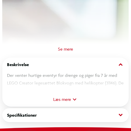
keyboard_arrow_down
Beskrivelse
Der venter hurtige eventyr for drenge og piger fra 7 år med
LEGO Creator legesættet Blokvogn med helikopter (31146). De
kan bruge 3-i-1-sættets 270 elementer til at bygge et sejt
legetøj med en transportvogn med bevægelige hjul, der kan
Læs mere
bære en LEGO helikopter med bevægelige rotorblade på
anhængeren.
keyboard_arrow_down
Specifikationer
Børn kan bygge 3 forskellige legetøjssæt med 2 separate