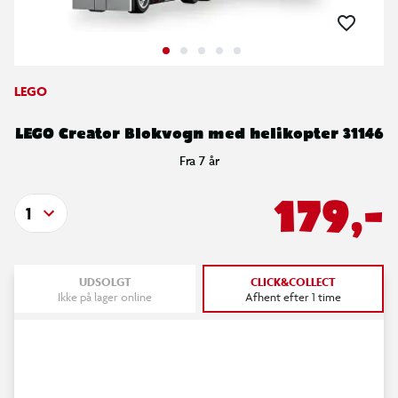
LEGO
LEGO Creator Blokvogn med helikopter 31146
Fra 7 år
179,-
1
UDSOLGT
CLICK&COLLECT
Ikke på lager online
Afhent efter 1 time