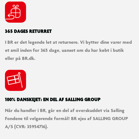
3 fantastiske LEGO® fartøjssæt i 1 æske
Med dette legesæt kan børn bygge en blokvogn med helikopter
365 DAGES RETURRET
og derefter ombygge modellen til et fly og en lastbil eller 2
legetøjsbiler.
I BR er det legende let at returnere. Vi bytter dine varer med
et smil inden for 365 dage, uanset om du har købt i butik
eller på BR.dk.
100% DANSKEJET: EN DEL AF SALLING GROUP
Når du handler i BR, går en del af overskuddet via Salling
Fondene til velgørende formål! BR ejes af SALLING GROUP
A/S (CVR: 35954716).