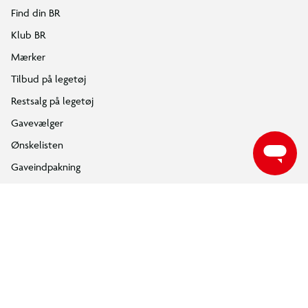
Små byggere fra 6 år kan nyde en sjov og berigende
Find din BR
byggeoplevelse, før de udspiller episke intergalaktiske eventyr.
Klub BR
LEGO® Creator Rumfærge
Mærker
Tilbud på legetøj
Restsalg på legetøj
Gavevælger
Ønskelisten
Gaveindpakning
Katalog
Events
Click&Collect
BR Business
Gavekort
Om BR