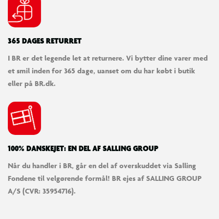
3 rumeventyr i 1 sæt
Dette actionfyldte LEGO® legesæt giver børn mulighed for at rejse
365 DAGES RETURRET
ud i rummet og få 3 forskellige bygge- og legeoplevelser.
I BR er det legende let at returnere. Vi bytter dine varer med
et smil inden for 365 dage, uanset om du har købt i butik
eller på BR.dk.
100% DANSKEJET: EN DEL AF SALLING GROUP
Når du handler i BR, går en del af overskuddet via Salling
Fondene til velgørende formål! BR ejes af SALLING GROUP
A/S (CVR: 35954716).