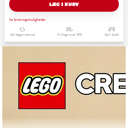
LÆG I KURV
Se leveringsmuligheder
365 dages returret
Fri fragt over 599,-
Byt i butik