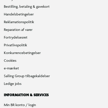
Bestilling, betaling & gavekort
Handelsbetingelser
Reklamationspolitik
Reparation af varer
Fortrydelsesret
Privatlivspolitik
Konkurrencebetingelser
Cookies
e-mærket
Salling Group tilbagekaldelser
Ledige jobs
INFORMATION & SERVICES
Fyldt med LEGO® sjov
Min BR konto / login