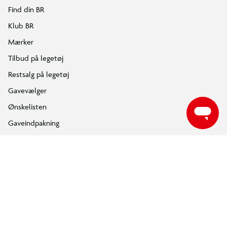
Børn kan nyde en fordybende byggeproces, før de læsser LEGO®
Find din BR
legesættene ombord og rejser ud på spændende
Klub BR
udbringningseventyr.
Mærker
LEGO® City: LEGO varevognen
Tilbud på legetøj
Restsalg på legetøj
Gavevælger
Ønskelisten
Gaveindpakning
Katalog
Events
Click&Collect
BR Business
Gavekort
Om BR