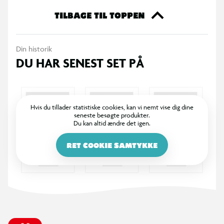
fødselsdagsgave til drenge og piger, der elsker
legetøjskøretøjer, LEGO byggeri og fantasifuld
TILBAGE TIL TOPPEN
historiefortælling. Kombiner legesættet med andre sæt
(sælges separat) fra LEGO City sortimentet, og få endnu flere
Din historik
eventyr.
DU HAR SENEST SET PÅ
Børn kan nemt bygge LEGO varevognen i LEGO Builder appen,
hvor de kan zoome og dreje med 3D-vejledning samt gemme
projekter og følge deres fremskridt, mens de bygger. Byg-selv-
sættet indeholder 276 elementer.
Hvis du tillader statistiske cookies, kan vi nemt vise dig dine
seneste besøgte produkter.
Du kan altid ændre det igen.
RET COOKIE SAMTYKKE