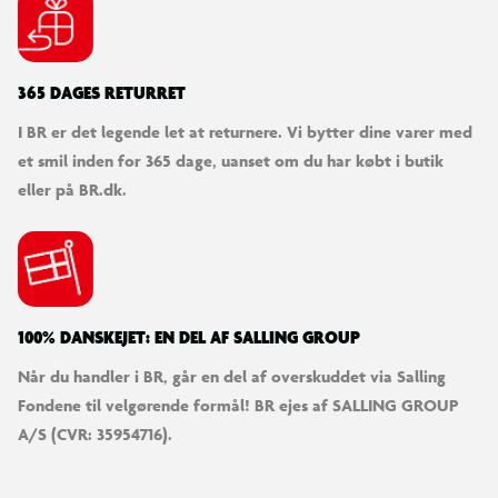
LEGO® varevognen er ankommet!
Skab en verden af kreativ leg med denne LEGO® City: LEGO
365 DAGES RETURRET
varevognen byggesæt til drenge og piger fra 6 år og op
I BR er det legende let at returnere. Vi bytter dine varer med
et smil inden for 365 dage, uanset om du har købt i butik
eller på BR.dk.
100% DANSKEJET: EN DEL AF SALLING GROUP
Når du handler i BR, går en del af overskuddet via Salling
Fondene til velgørende formål! BR ejes af SALLING GROUP
A/S (CVR: 35954716).