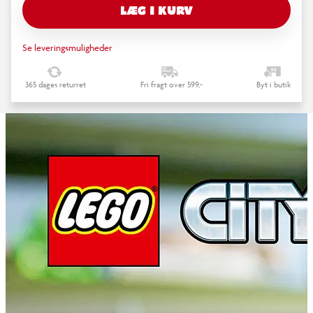
LÆG I KURV
Se leveringsmuligheder
365 dages returret
Fri fragt over 599,-
Byt i butik