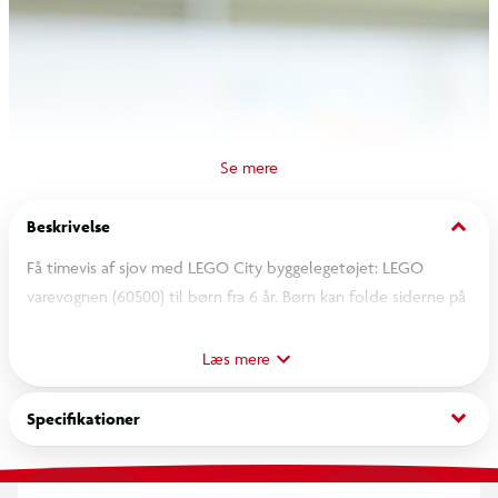
keyboard_arrow_down
Beskrivelse
Få timevis af sjov med LEGO City byggelegetøjet: LEGO
varevognen (60500) til børn fra 6 år. Børn kan folde siderne på
varevognen op for at få adgang til lastrummet, løfte
motorhjelmen for at se motorrummet og åbne bagdørene.
Læs mere
Legetøjssættet indeholder også en sækkevogn, en palle og 4
LEGO æsker i miniatureformat samt minifigurer af en chauffør
keyboard_arrow_down
Specifikationer
og en arbejder til fantasifuld leg.
Byggesættet med en modelvogn er en god jule- eller