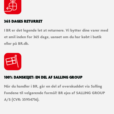
Vintervejr forude!
Det er en leg at rydde snedækkede gader med denne LEGO® City
365 DAGES RETURRET
Sneplov (60490) – fyldt med sjove detaljer og funktioner til børn,
der elsker legetøjslastbiler.
I BR er det legende let at returnere. Vi bytter dine varer med
et smil inden for 365 dage, uanset om du har købt i butik
eller på BR.dk.
100% DANSKEJET: EN DEL AF SALLING GROUP
Når du handler i BR, går en del af overskuddet via Salling
Fondene til velgørende formål! BR ejes af SALLING GROUP
A/S (CVR: 35954716).