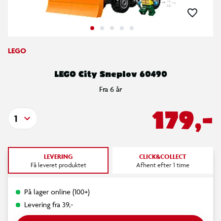
LEGO
LEGO City Sneplov 60490
Fra 6 år
179,-
1
LEVERING
CLICK&COLLECT
Få leveret produktet
Afhent efter 1 time
På lager online (100+)
Levering fra 39,-