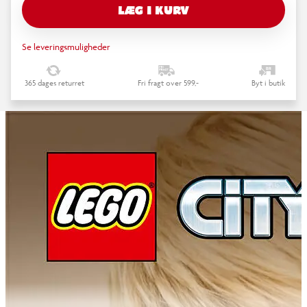
LÆG I KURV
Se leveringsmuligheder
365 dages returret
Fri fragt over 599,-
Byt i butik