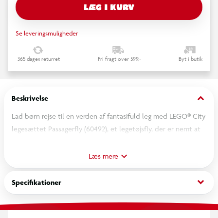
LÆG I KURV
Se leveringsmuligheder
365 dages returret
Fri fragt over 599,-
Byt i butik
keyboard_arrow_down
Beskrivelse
Lad børn rejse til en verden af fantasifuld leg med LEGO® City
legesættet Passagerfly (60492), et legetøjsfly, der er nemt at
bygge, til drenge og piger fra 4 år. Børn kan åbne skroget for at
få adgang til kabinen og cockpittet med sæder og
Læs mere
legetøjsskærme, læsse kufferter på bagagevognen og sætte
dem i flyets lastrum. Legetøjssættet omfatter sjovt tilbehør,
keyboard_arrow_down
Specifikationer
bl.a. signalstave samt minifigurer af en pilot, en arbejder, en
forælder og et barn, der inspirerer til timevis af fortællinger
om rejser.