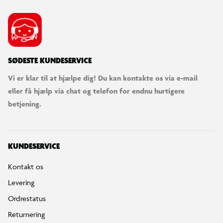
Fortryd køb
Bestilling, betaling & gavekort
Handelsbetingelser
Reklamationspolitik
Reparation af varer
Fortrydelsesret
Privatlivspolitik
Konkurrencebetingelser
Cookies
e-mærket
Salling Group tilbagekaldelser
Ledige jobs
INFORMATION & SERVICES