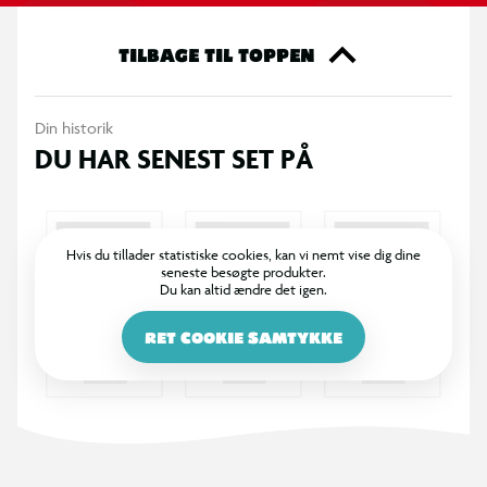
365 DAGES RETURRET
I BR er det legende let at returnere. Vi bytter dine varer med
et smil inden for 365 dage, uanset om du har købt i butik
eller på BR.dk.
100% DANSKEJET: EN DEL AF SALLING GROUP
Når du handler i BR, går en del af overskuddet via Salling
Fondene til velgørende formål! BR ejes af SALLING GROUP
A/S (CVR: 35954716).