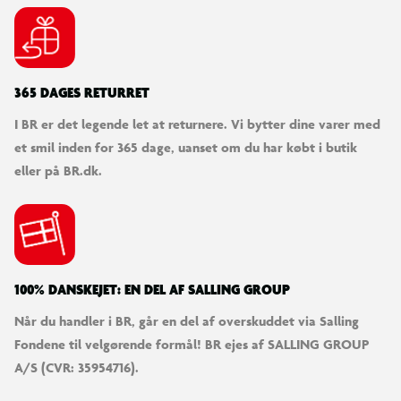
SØDESTE KUNDESERVICE
Vi er klar til at hjælpe dig! Du kan kontakte os via e-mail
eller få hjælp via chat og telefon for endnu hurtigere
betjening.
KUNDESERVICE
Kontakt os
Levering
Ordrestatus
Returnering