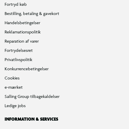
Min BR konto / login
Find din BR
Klub BR
Mærker
Tilbud på legetøj
Restsalg på legetøj
Gavevælger
Ønskelisten
Gaveindpakning
Katalog
Events
Click&Collect
BR Business
Gavekort