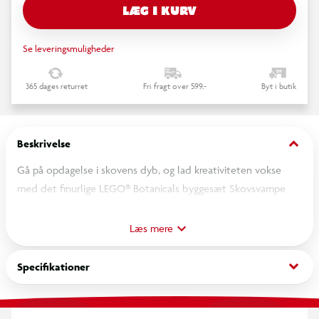
LÆG I KURV
Se leveringsmuligheder
365 dages returret
Fri fragt over 599,-
Byt i butik
keyboard_arrow_down
Beskrivelse
Gå på opdagelse i skovens dyb, og lad kreativiteten vokse
med det finurlige LEGO® Botanicals byggesæt Skovsvampe
(11505) til voksne.
Udforsk naturens kunstværker, når du samler den yderst
Læs mere
detaljerige udstillingsmodel med en skovscene. Den er fyldt
med autentiske detaljer og farver, og du vil opdage flere røde
keyboard_arrow_down
Specifikationer
fluesvampe – det er paddehattene i midten – omgivet af
svampearter som trævlhat, stjernebold, kantarel, toppet
huesvamp og østershat. 2 lilla efterårskrokus og grønne