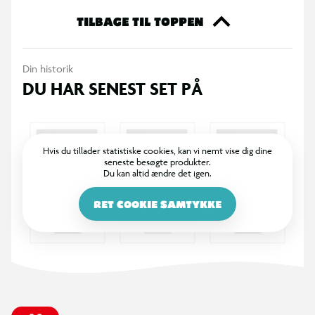
365 DAGES RETURRET
I BR er det legende let at returnere. Vi bytter dine varer med
et smil inden for 365 dage, uanset om du har købt i butik
eller på BR.dk.
100% DANSKEJET: EN DEL AF SALLING GROUP
Når du handler i BR, går en del af overskuddet via Salling
Fondene til velgørende formål! BR ejes af SALLING GROUP
A/S (CVR: 35954716).