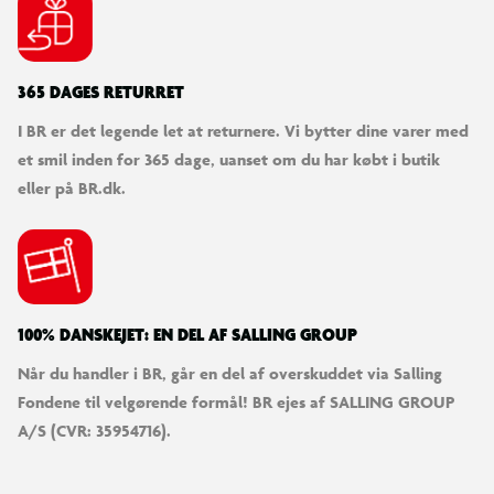
SØDESTE KUNDESERVICE
Vi er klar til at hjælpe dig! Du kan kontakte os via e-mail
eller få hjælp via chat og telefon for endnu hurtigere
betjening.
KUNDESERVICE
Kontakt os
Levering
Ordrestatus
Returnering
Fortryd køb