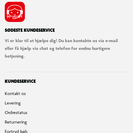
Bestilling, betaling & gavekort
Handelsbetingelser
Reklamationspolitik
Reparation af varer
Fortrydelsesret
Privatlivspolitik
Konkurrencebetingelser
Cookies
e-mærket
Salling Group tilbagekaldelser
Ledige jobs
INFORMATION & SERVICES
Min BR konto / login