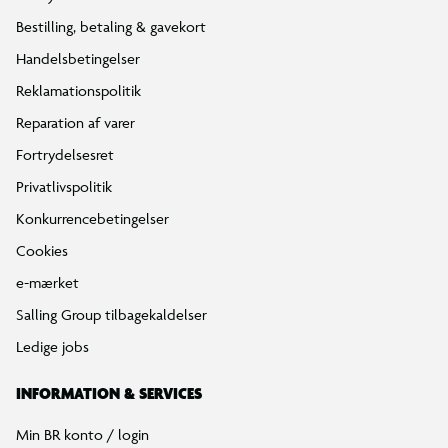
Find din BR
Klub BR
Mærker
Tilbud på legetøj
Restsalg på legetøj
Gavevælger
Ønskelisten
Gaveindpakning
Katalog
Events
Click&Collect
BR Business
Gavekort
Om BR