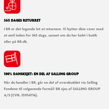
SØDESTE KUNDESERVICE
Vi er klar til at hjælpe dig! Du kan kontakte os via e-mail
eller få hjælp via chat og telefon for endnu hurtigere
betjening.
KUNDESERVICE
Kontakt os
Levering
Ordrestatus
Returnering
Fortryd køb