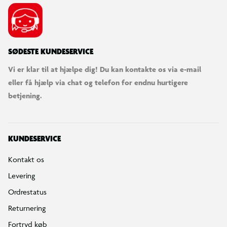
Bestilling, betaling & gavekort
Handelsbetingelser
Reklamationspolitik
Reparation af varer
Fortrydelsesret
Privatlivspolitik
Konkurrencebetingelser
Cookies
e-mærket
Salling Group tilbagekaldelser
Ledige jobs
INFORMATION & SERVICES
Min BR konto / login