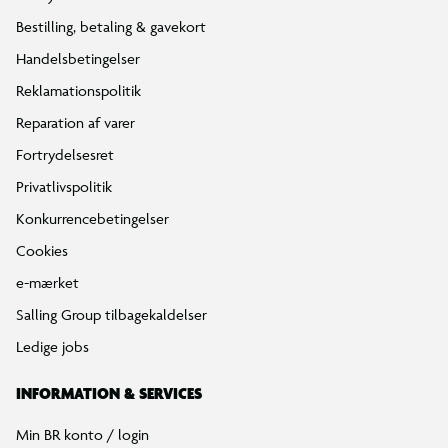
Find din BR
Klub BR
Mærker
Tilbud på legetøj
Restsalg på legetøj
Gavevælger
Ønskelisten
Gaveindpakning
Katalog
Events
Click&Collect
BR Business
Gavekort
Om BR