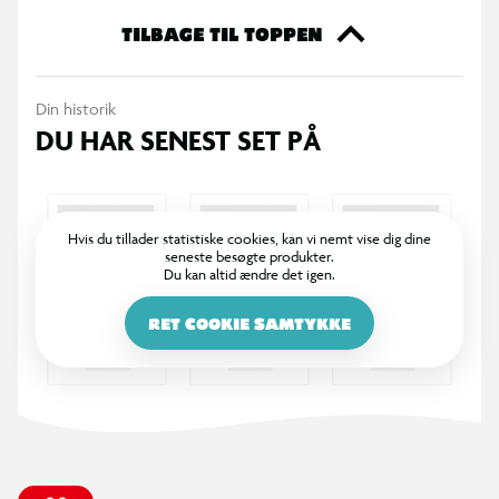
365 DAGES RETURRET
I BR er det legende let at returnere. Vi bytter dine varer med
et smil inden for 365 dage, uanset om du har købt i butik
eller på BR.dk.
100% DANSKEJET: EN DEL AF SALLING GROUP
Når du handler i BR, går en del af overskuddet via Salling
Fondene til velgørende formål! BR ejes af SALLING GROUP
A/S (CVR: 35954716).