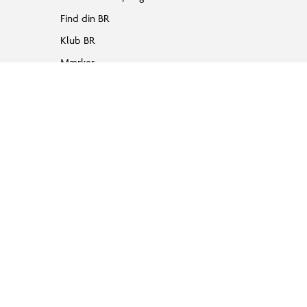
Find din BR
Klub BR
Mærker
Tilbud på legetøj
Restsalg på legetøj
Gavevælger
Ønskelisten
Gaveindpakning
Katalog
Events
Click&Collect
BR Business
Gavekort
Om BR