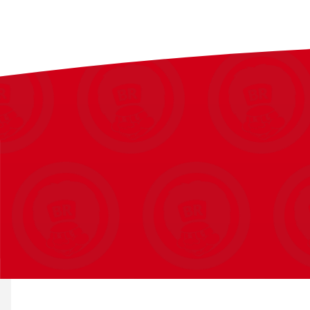
Fysisk leg
Børn kan stadig udforske Animal Crossing™-verdenen, selv når de 