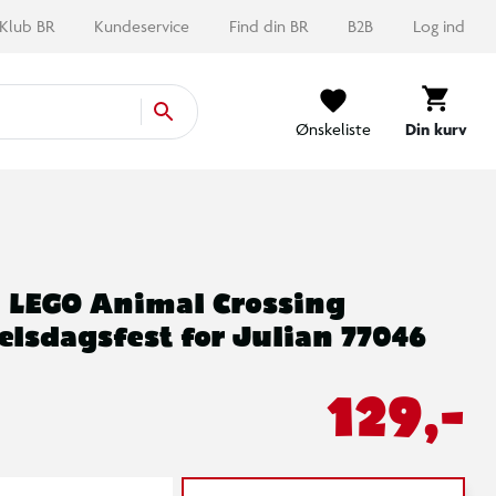
Klub BR
Kundeservice
Find din BR
B2B
Log ind
Ønskeliste
Din kurv
LEGO Animal Crossing
elsdagsfest for Julian 77046
129,-