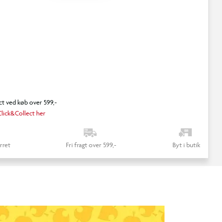
ct ved køb over 599,-
lick&Collect her
rret
Fri fragt over 599,-
Byt i butik