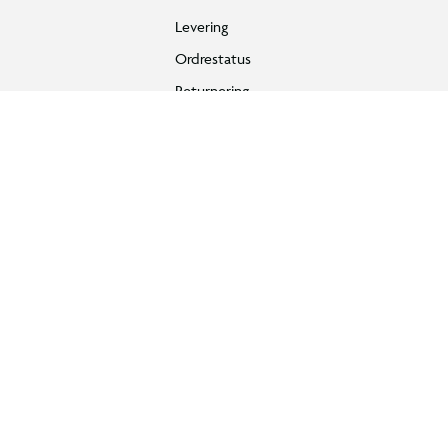
Levering
Ordrestatus
Returnering
Fortryd køb
Bestilling, betaling & gavekort
Handelsbetingelser
Reklamationspolitik
Reparation af varer
Fortrydelsesret
Privatlivspolitik
Konkurrencebetingelser
Cookies
e-mærket
Salling Group tilbagekaldelser