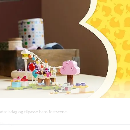
ødselsdag og tilpasse hans festscene.