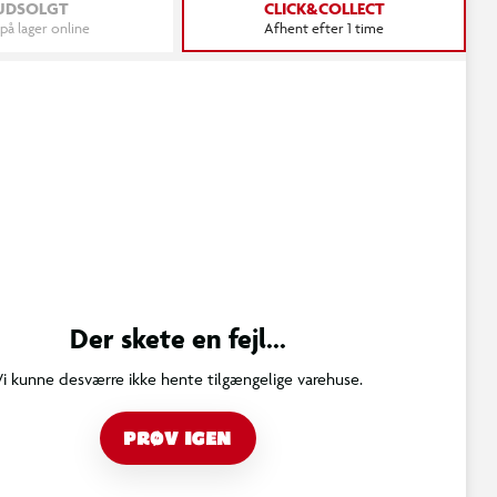
UDSOLGT
CLICK&COLLECT
 på lager online
Afhent efter 1 time
Der skete en fejl...
Vi kunne desværre ikke hente tilgængelige varehuse.
PRØV IGEN