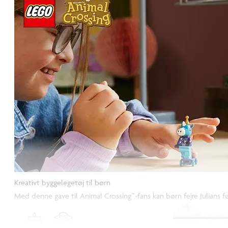
Kreativt byggelegetøj til børn
Med denne gave til Animal Crossing™-fans kan børn fejre Julians f