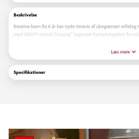
Beskrivelse
Kreative børn fra 6 år kan nyde timevis af ubegrænset rolleleg 
med LEGO® Animal Crossing™ legetøjet Fødselsdagsfest for Julia
måder og er fyldt med sødt tilbehør, børn vil genkende fra vid
sjov historiefortælling.
Læs mere
Børn kan holde en fest for Julian – en hest, som piger og drenge
ham en gave, der omfatter en mikrofon og et Bell-møntelement
Specifikationer
på sin fødselsdagskage. Når festen er slut, kan børn ombygge 
omarrangere legetøjsballoner, dekorationer og tilbehør.
Giv børn alt det sjove ved Animal Crossing-videospilserien m
den bedste fødselsdagsgaveidé til fans af Julian og kan kombi
byggesæt for at skabe ubegrænsede legemuligheder.