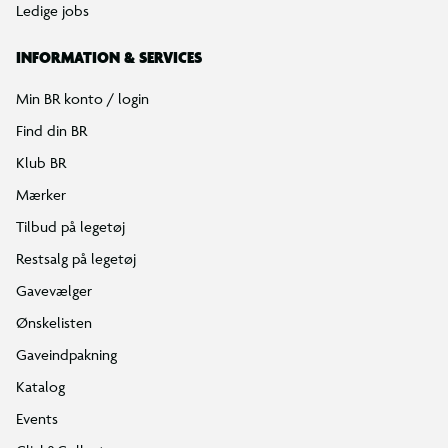
e-mærket
Karakter fra videospillene
Salling Group tilbagekaldelser
Indeholder en minifigur af Bunnie.
Ledige jobs
INFORMATION & SERVICES
Min BR konto / login
Find din BR
Klub BR
Mærker
Tilbud på legetøj
Restsalg på legetøj
Gavevælger
Ønskelisten
Gaveindpakning