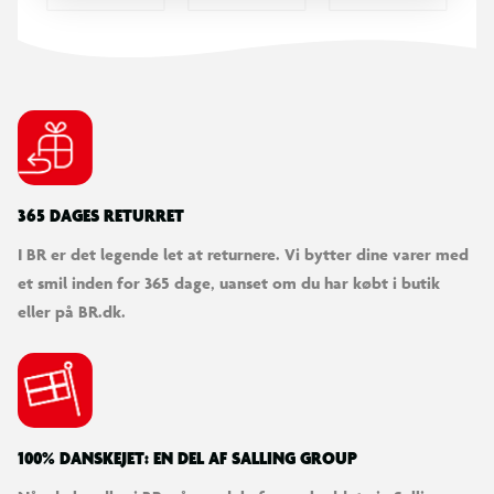
RET COOKIE SAMTYKKE
365 DAGES RETURRET
I BR er det legende let at returnere. Vi bytter dine varer med
et smil inden for 365 dage, uanset om du har købt i butik
LEGO® Animal Crossing™ Bunnie laver
udendørs aktiviteter
eller på BR.dk.