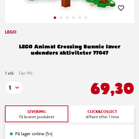
LEGO
LEGO Animal Crossing Bunnie laver
udendørs aktiviteter 77047
1 stk
Før 99,-
69,30
1
LEVERING
CLICK&COLLECT
Få leveret produktet
Afhent efter 1 time
På lager online (5+)