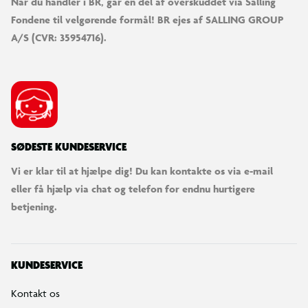
100% DANSKEJET: EN DEL AF SALLING GROUP
Når du handler i BR, går en del af overskuddet via Salling
Fondene til velgørende formål! BR ejes af SALLING GROUP
A/S (CVR: 35954716).
SØDESTE KUNDESERVICE
Vi er klar til at hjælpe dig! Du kan kontakte os via e-mail
eller få hjælp via chat og telefon for endnu hurtigere
betjening.
Sjove funktioner
Hjælp Bunnie med at passere floden ved hjælp af en springstang.