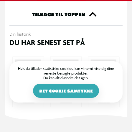
- 8 overraskelser
- L.O.L. Surprise! Prinsesse Tot dukke
TILBAGE TIL TOPPEN
- 2 gelfarver og støbeform til at lave din egen prinsessekjole
- flere overraskelser, inkl. fashion og tilbehør
Din historik
DU HAR SENEST SET PÅ
OBS! Varen er assorteret, og bestemt variant kan ikke
garanteres
Hvis du tillader statistiske cookies, kan vi nemt vise dig dine
seneste besøgte produkter.
Du kan altid ændre det igen.
RET COOKIE SAMTYKKE