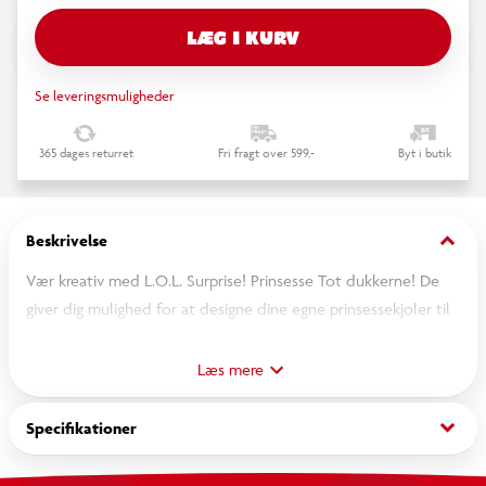
LÆG I KURV
Se leveringsmuligheder
365 dages returret
Fri fragt over 599,-
Byt i butik
keyboard_arrow_down
Beskrivelse
Vær kreativ med L.O.L. Surprise! Prinsesse Tot dukkerne! De
giver dig mulighed for at designe dine egne prinsessekjoler til
dine Tot dukker. Bland blot de to gelfarver, hæld dem i
formen, og lad dem sætte sig for at skabe en smuk, farverig
Læs mere
prinsessekjole. Når din Tot er iført sin nye kjole, kan du dyppe
den i koldt vand og få en magisk overraskelse, når kjolen
keyboard_arrow_down
Specifikationer
ændrer farve! Saml dem alle. Fra 4 år.
Inkluderer: