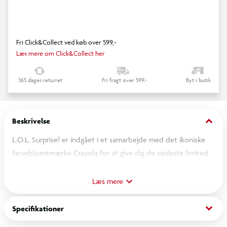
Fri Click&Collect ved køb over 599,-
Læs mere om Click&Collect her
365 dages returret
Fri fragt over 599,-
Byt i butik
keyboard_arrow_down
Beskrivelse
L.O.L. Surprise! er indgået i et samarbejde med det ikoniske
farveblyantmærke Crayola for at give dig de sødeste limited
edition Tots dukker fyldt med farve. Så gør klar til at unboxe
nostalgiske overraskelser og masser af legeværdi. Fra 4 år.
Læs mere
Inkluderer:
- 7 overraskelser
keyboard_arrow_down
Specifikationer
- L.O.L. Surprise! Loves Crayola Tot dukke