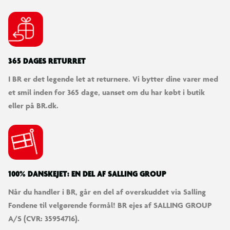
365 DAGES RETURRET
I BR er det legende let at returnere. Vi bytter dine varer med
et smil inden for 365 dage, uanset om du har købt i butik
eller på BR.dk.
100% DANSKEJET: EN DEL AF SALLING GROUP
Når du handler i BR, går en del af overskuddet via Salling
Fondene til velgørende formål! BR ejes af SALLING GROUP
A/S (CVR: 35954716).