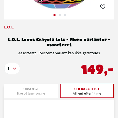
L.O.L.
L.O.L. Loves Crayola tots - flere varianter -
assorteret
Assorteret - bestemt variant kan ikke garanteres
149,-
1
UDSOLGT
CLICK&COLLECT
Ikke på lager online
Afhent efter 1 time