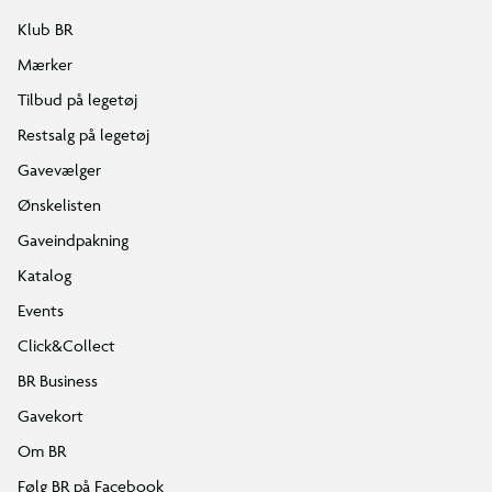
Klub BR
Mærker
Tilbud på legetøj
Restsalg på legetøj
Gavevælger
Ønskelisten
Gaveindpakning
Katalog
Events
Click&Collect
BR Business
Gavekort
Om BR
Følg BR på Facebook