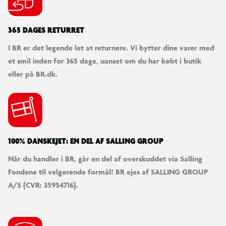
365 DAGES RETURRET
I BR er det legende let at returnere. Vi bytter dine varer med
et smil inden for 365 dage, uanset om du har købt i butik
eller på BR.dk.
100% DANSKEJET: EN DEL AF SALLING GROUP
Når du handler i BR, går en del af overskuddet via Salling
Fondene til velgørende formål! BR ejes af SALLING GROUP
A/S (CVR: 35954716).