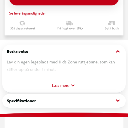
Se leveringsmuligheder
365 dages returret
Fri fragt over 599,-
Byt i butik
keyboard_arrow_down
Beskrivelse
Lav din egen legeplads med Kids Zone rutsjebane, som kan
stilles op på under 1 minut.
Rutsjebanen er stabilt konstrueret så den ikke tipper og når
Læs mere
barnet har taget trinnene op,
venter der en sjov bane på 120cm.
keyboard_arrow_down
Specifikationer
Rutsjebanen kan foldes sammen, og fylder ingenting, når
sommeren er ved at være over,