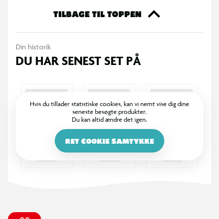
Perfekt til Institutioner, hjemmet, sommerhuset eller bare
TILBAGE TIL TOPPEN
hvor børnene skal have kvalitetstid.
Din historik
Anbefalet alder: 1-7år
DU HAR SENEST SET PÅ
Max vægt: 40kg
Produktstørrelse: 133,7x255,3x108cm
Emballagestørrelse: 133x38x64cm PN
Vægt: 30 kg
Hvis du tillader statistiske cookies, kan vi nemt vise dig dine
seneste besøgte produkter.
EAN: 5713570003290
Du kan altid ændre det igen.
Godkendelse: EN71
RET COOKIE SAMTYKKE