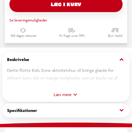
LÆG I KURV
Se leveringsmuligheder
365 dages returret
Fri fragt over 599,-
Byt i butik
keyboard_arrow_down
Beskrivelse
Dette flotte Kids Zone aktivitetshus vil bringe glæde for
ethvert barn, der er mange muligheder som at kravle op af
det, indrette sin egen hule, gynge eller rutsje.
Læs mere
Aktivitetshus er lavet i kraftige materialer og nem at samle.
keyboard_arrow_down
Specifikationer
Monteret med kraftig metalstige foroven, så barnet også kan
gå i armgang, der medfølger bløde kastepuder.