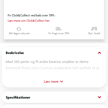
Fri Click&Collect ved køb over 599,-
Læs mere om Click&Collect her
365 dages returret
Fri fragt over 599,-
Byt i butik
keyboard_arrow_down
Beskrivelse
Med 360 perler og 19 andre kreative smykker er dette
fantastisk flotte Juicy Couture smykkeskrin helt perfekt til at
skabe en perlerække af smukke og sjove armbånd. Vælg
mellem satinbånd og elsatiksnor og gå i gang med at skabe
Læs mere
din helt egen unikke stil med modemærket Juicy Couture.
Med sættet følger et superflot smykkeskrin, hvor du kan
keyboard_arrow_down
Specifikationer
opbevare dine kreationer og alle de ting du er i gang med,
samt alle sættets smykker.