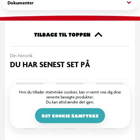
keyboard_arrow_down
Dokumenter
Indhold:
- 1 smykkeskrin
- 6 Juicy Couture charms
TILBAGE TIL TOPPEN
- 3 Juicy Couture lukkeperler
- 1 kædearmbånd
- 3 x 2 m satinbånd i forskellige farver
Din historik
- 1 klar elastiksnor 4 m
DU HAR SENEST SET PÅ
- 360 forskellige perler
- 2 øreclips
- 1 ark med dekorative glimmersten
Hvis du tillader statistiske cookies, kan vi nemt vise dig dine
- 1 instruktionshæfte
seneste besøgte produkter.
Du kan altid ændre det igen.
RET COOKIE SAMTYKKE