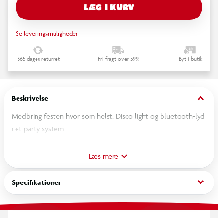
LÆG I KURV
Se leveringsmuligheder
365 dages returret
Fri fragt over 599,-
Byt i butik
keyboard_arrow_down
Beskrivelse
Medbring festen hvor som helst. Disco light og bluetooth-lyd
i et party system
40 watt pa og belysningssystem
Læs mere
Bluetooth audio streaming
Ez til parring med dine bærbare computere, smartphones og
keyboard_arrow_down
Specifikationer
tablets højttaler
2 mikrofonindgang med echo control med indbygget mixer
XXL-håndtag, som også er et dock klar til at sætte din telefon