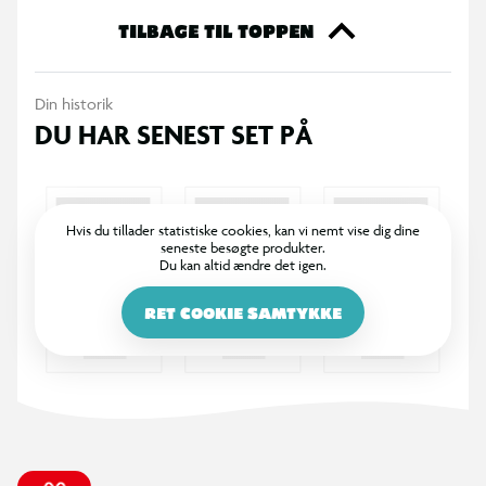
eller tablet
TILBAGE TIL TOPPEN
Disco-kuglelys inkluderet strobe
Projekter farverige, roterende lysmønstre på vægge og lofter
Din historik
Op til 1-4 timers spilletid
DU HAR SENEST SET PÅ
Genopladeligt 1200 mah lithium-ion-polymerbatteri
2x mikrofon + aux i input
USB-kabel medfølger til brug med din telefonoplader
2x mikrofon inkluderet
Hvis du tillader statistiske cookies, kan vi nemt vise dig dine
seneste besøgte produkter.
Du kan altid ændre det igen.
Mål: 190,5d x 190,5l x 211h mm
RET COOKIE SAMTYKKE
Nettovægt 0,9 kg