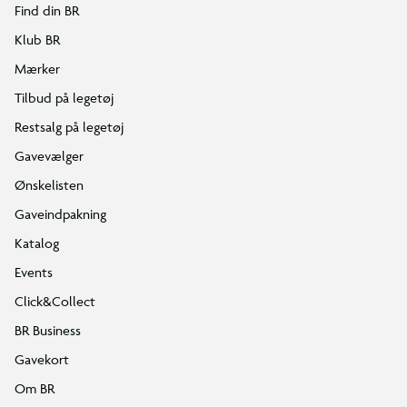
Find din BR
Klub BR
Mærker
Tilbud på legetøj
Restsalg på legetøj
Gavevælger
Ønskelisten
Gaveindpakning
Katalog
Events
Click&Collect
BR Business
Gavekort
Om BR