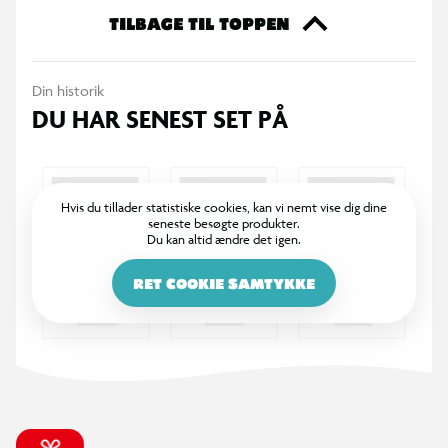
legetøjsbil medfølger, og der er mulighed for at parkere
TILBAGE TIL TOPPEN
yderligere to køretøjer på basen. Tilføj andre Hot Wheels-sæt
med Speed Snap Track-konnektorer. Yderligere biler, sæt og
Din historik
baner sælges separat. Farver og mønstre kan variere.
DU HAR SENEST SET PÅ
Hvis du tillader statistiske cookies, kan vi nemt vise dig dine
seneste besøgte produkter.
Du kan altid ændre det igen.
RET COOKIE SAMTYKKE