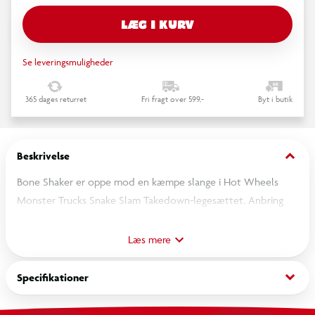
LÆG I KURV
Se leveringsmuligheder
365 dages returret
Fri fragt over 599,-
Byt i butik
keyboard_arrow_down
Beskrivelse
Bone Shaker er oppe mod en kæmpe slange i Hot Wheels
Monster Trucks Snake Slam Takedown-legesættet. Anbring
Bone Shaker i affyreren, og slå helt rigtigt for at slå nemesis
ud, eller bliv spist! Sættet indeholder en Bone Shaker-
Læs mere
monstertruck i størrelsesforholdet 1:64 med eksklusive
dekorationer, så du kan køre ræs med det samme. Det er
keyboard_arrow_down
Specifikationer
nemt at starte igen og igen for timevis af leg, og børn kan
også tilføje flere Speed Snap Tracks for at øge udfordringen.