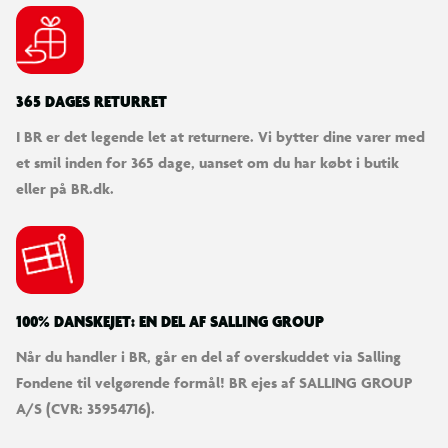
365 DAGES RETURRET
I BR er det legende let at returnere. Vi bytter dine varer med
et smil inden for 365 dage, uanset om du har købt i butik
eller på BR.dk.
100% DANSKEJET: EN DEL AF SALLING GROUP
Når du handler i BR, går en del af overskuddet via Salling
Fondene til velgørende formål! BR ejes af SALLING GROUP
A/S (CVR: 35954716).