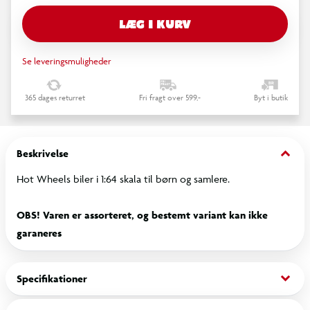
LÆG I KURV
Se leveringsmuligheder
365 dages returret
Fri fragt over 599,-
Byt i butik
keyboard_arrow_down
Beskrivelse
Hot Wheels biler i 1:64 skala til børn og samlere.
OBS! Varen er assorteret, og bestemt variant kan ikke
garaneres
keyboard_arrow_down
Specifikationer