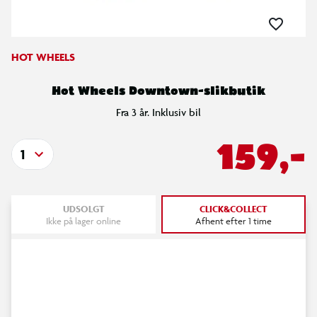
HOT WHEELS
Hot Wheels Downtown-slikbutik
Fra 3 år. Inklusiv bil
159,-
1
UDSOLGT
CLICK&COLLECT
Ikke på lager online
Afhent efter 1 time