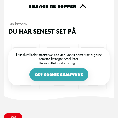
hjælp af Speed Snap Track-systemet. Der medfølger et
TILBAGE TIL TOPPEN
køretøj, og ekstra køretøjer og baner sælges separat. Farver og
mønstre kan variere.​
Din historik
DU HAR SENEST SET PÅ
Hvis du tillader statistiske cookies, kan vi nemt vise dig dine
seneste besøgte produkter.
Du kan altid ændre det igen.
RET COOKIE SAMTYKKE