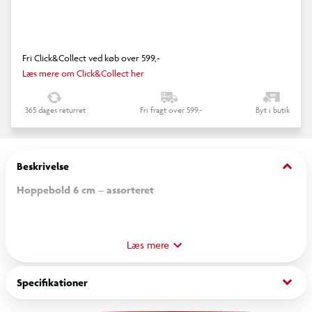
Fri Click&Collect ved køb over 599,-
Læs mere om Click&Collect her
365 dages returret
Fri fragt over 599,-
Byt i butik
keyboard_arrow_down
Beskrivelse
Hoppebold 6 cm – assorteret
Kompakt og farverig hoppebold i gummi med høj elasticitet,
der giver ekstra livlige og uforudsigelige hop. Den lille
Læs mere
størrelse på 6 cm gør den nem at have med i lommen eller
tasken – perfekt til hurtig leg i skolegården, haven eller på
keyboard_arrow_down
Specifikationer
legepladsen.