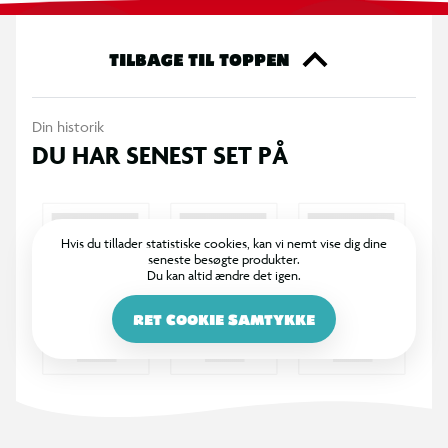
Boldene har et sjovt design med udskårne cirkler og klare
farver som blå, grøn, pink, orange og multifarvede varianter.
TILBAGE TIL TOPPEN
Den elastiske gummikvalitet sikrer et godt opspring og gør
bolden velegnet til både kast, grib og reaktionstræning.
Din historik
DU HAR SENEST SET PÅ
En lille bold med masser af fart og bevægelse, der styrker
motorik og koordination gennem aktiv leg.
OBS! Varen er assorteret, og bestemt variant kan ikke
Hvis du tillader statistiske cookies, kan vi nemt vise dig dine
seneste besøgte produkter.
garanteres.
Du kan altid ændre det igen.
RET COOKIE SAMTYKKE