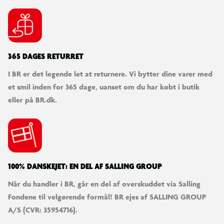
365 DAGES RETURRET
I BR er det legende let at returnere. Vi bytter dine varer med
et smil inden for 365 dage, uanset om du har købt i butik
eller på BR.dk.
100% DANSKEJET: EN DEL AF SALLING GROUP
Når du handler i BR, går en del af overskuddet via Salling
Fondene til velgørende formål! BR ejes af SALLING GROUP
A/S (CVR: 35954716).