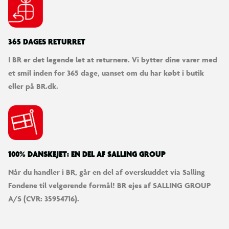
365 DAGES RETURRET
I BR er det legende let at returnere. Vi bytter dine varer med
et smil inden for 365 dage, uanset om du har købt i butik
eller på BR.dk.
100% DANSKEJET: EN DEL AF SALLING GROUP
Når du handler i BR, går en del af overskuddet via Salling
Fondene til velgørende formål! BR ejes af SALLING GROUP
A/S (CVR: 35954716).