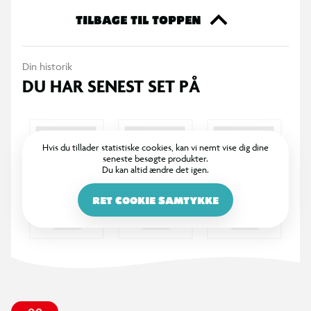
TILBAGE TIL TOPPEN
Målet har høvlede og afrundede kanter, så man ikke behøver
være nervørs for splinter.
Din historik
DU HAR SENEST SET PÅ
SPECIFIKATIONER
Størrelse: 175 x 140 x 80 cm
Materiale: Solidt fyrretræ 39 x 70 mm
Behandlet med grunder og 2 lag træbeskyttelse
Hvis du tillader statistiske cookies, kan vi nemt vise dig dine
seneste besøgte produkter.
Forboret og med afrundede kanter
Du kan altid ændre det igen.
Rustfrie skruer og kramper
Net: 3 mm kraftigt vejrbestandigt net
RET COOKIE SAMTYKKE
Kræver ikke fastgørelse
Farve: Hvid