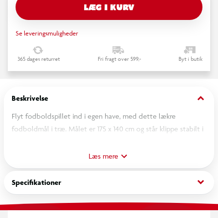
LÆG I KURV
Se leveringsmuligheder
365 dages returret
Fri fragt over 599,-
Byt i butik
keyboard_arrow_down
Beskrivelse
Flyt fodboldspillet ind i egen have, med dette lækre
fodboldmål i træ. Målet er 175 x 140 cm og står klippe stabilt i
haven uden brug af pløkker. Er velegnet til børn i alle aldre.
Læs mere
Fodboldmålet er i massivt fyrretræ som er særdeles
modstandsdygtigt overfor vind og vejr, og nettet er med en
keyboard_arrow_down
Specifikationer
trådtykkelse på 3 mm, blandt markedets kraftigste. Målet er
både imprægneret og malet, og holder naturligvis til at stå
ude hele året rundt.