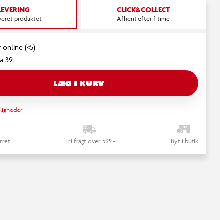
LEVERING
CLICK&COLLECT
everet produktet
Afhent efter 1 time
 online (<5)
a 39,-
LÆG I KURV
ligheder
rret
Fri fragt over 599,-
Byt i butik