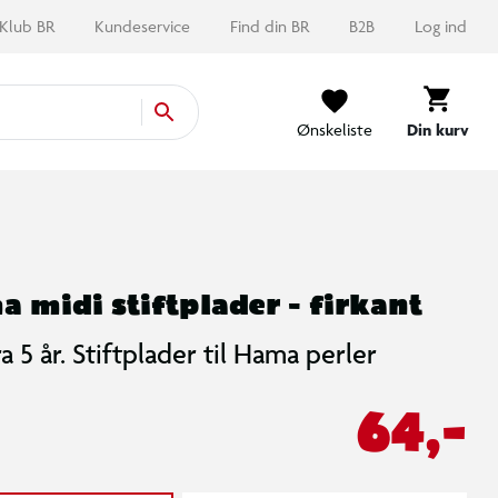
Klub BR
Kundeservice
Find din BR
B2B
Log ind
Ønskeliste
Din kurv
 midi stiftplader - firkant
ra 5 år. Stiftplader til Hama perler
64,-