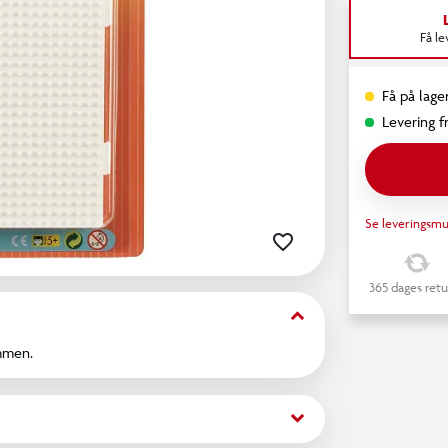
Få l
Få på lager
Levering fr
Se leveringsmu
365 dages retu
keyboard_arrow_down
ammen.
keyboard_arrow_down