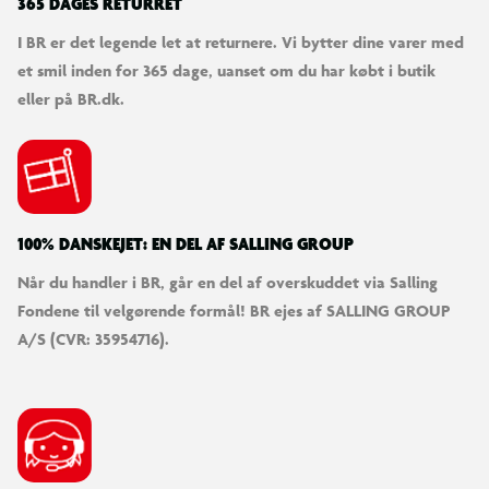
365 DAGES RETURRET
I BR er det legende let at returnere. Vi bytter dine varer med
et smil inden for 365 dage, uanset om du har købt i butik
eller på BR.dk.
100% DANSKEJET: EN DEL AF SALLING GROUP
Når du handler i BR, går en del af overskuddet via Salling
Fondene til velgørende formål! BR ejes af SALLING GROUP
A/S (CVR: 35954716).