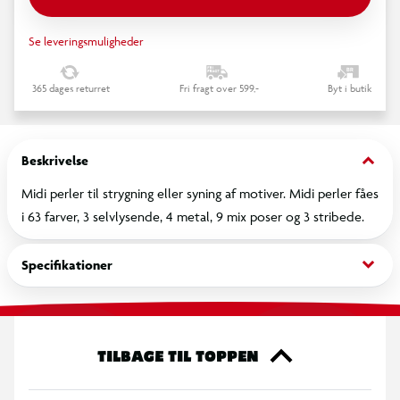
Se leveringsmuligheder
365 dages returret
Fri fragt over 599,-
Byt i butik
keyboard_arrow_down
Beskrivelse
Midi perler til strygning eller syning af motiver. Midi perler fåes
i 63 farver, 3 selvlysende, 4 metal, 9 mix poser og 3 stribede.
keyboard_arrow_down
Specifikationer
TILBAGE TIL TOPPEN