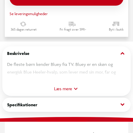
Se leveringsmuligheder
365 dages returret
Fri fragt over 599,-
Byt i butik
keyboard_arrow_down
Beskrivelse
De fleste børn kender Bluey fra TV. Bluey er en skøn og
energisk Blue Heeler-hvalp, som lever med sin mor, far og
lillesøster Bingo. Hun bruger sin utømmelige energi og fantasi
på at gå på opdagelse, le og lege med alle sine venner og sin
Læs mere
familie. Nu har børn så selv muligheden for at "bygge" sine
egne figurer og skabe deres eget Bluey univers. Bøtten
keyboard_arrow_down
Specifikationer
indeholder ca. 900 maxi-perler, 1stk. stor transparent firkantet
perleplade nr. 8214, snor, motivark i farver, vejledning og
strygepapir.