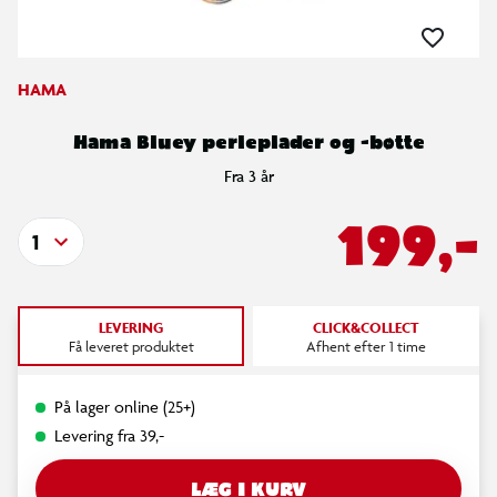
HAMA
Hama Bluey perleplader og -bøtte
Fra 3 år
199,-
1
LEVERING
CLICK&COLLECT
Få leveret produktet
Afhent efter 1 time
På lager online (25+)
Levering fra 39,-
LÆG I KURV