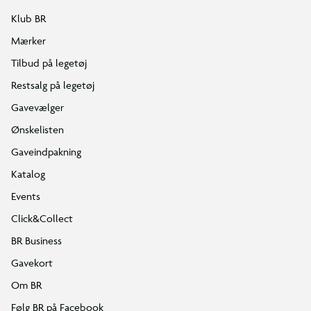
Klub BR
Mærker
Tilbud på legetøj
Restsalg på legetøj
Gavevælger
Ønskelisten
Gaveindpakning
Katalog
Events
Click&Collect
BR Business
Gavekort
Om BR
Følg BR på Facebook