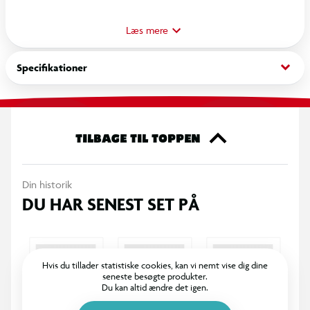
ansigt, der skaber den helt rette (u)hyggelige stemning.
Perfekte til børn, der skal samle slik og små overraskelser,
Læs mere
eller til værten, der vil lave små goodiebags til gæsterne.
keyboard_arrow_down
Specifikationer
Antal: 10 stk. pr. pakke
TILBAGE TIL TOPPEN
Din historik
DU HAR SENEST SET PÅ
Hvis du tillader statistiske cookies, kan vi nemt vise dig dine
seneste besøgte produkter.
Du kan altid ændre det igen.