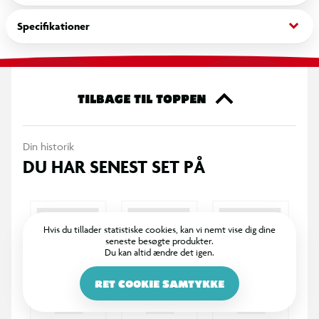
Kombinér med passende tilbehør som horn eller en trefork
for at fuldende looket. Sørg for at vælge den rigtige størrelse
keyboard_arrow_down
Specifikationer
for optimal komfort.
TILBAGE TIL TOPPEN
Din historik
DU HAR SENEST SET PÅ
Hvis du tillader statistiske cookies, kan vi nemt vise dig dine
seneste besøgte produkter.
Du kan altid ændre det igen.
RET COOKIE SAMTYKKE