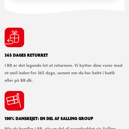
365 DAGES RETURRET
I BR er det legende let at returnere. Vi bytter dine varer med
et smil inden for 365 dage, uanset om du har købt i butik
eller på BR.dk.
100% DANSKEJET: EN DEL AF SALLING GROUP
Når du handler i BR, går en del af overskuddet via Salling