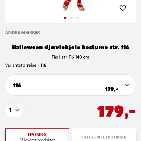
ANDRE MÆRKER
Halloween djævlekjole kostume str. 116
Fås i str. 116-140 cm
Variantstørrelse -
116
116
179,-
179,-
1
LEVERING
SÆLGES IKKE I BUTIKKER
Få leveret produktet