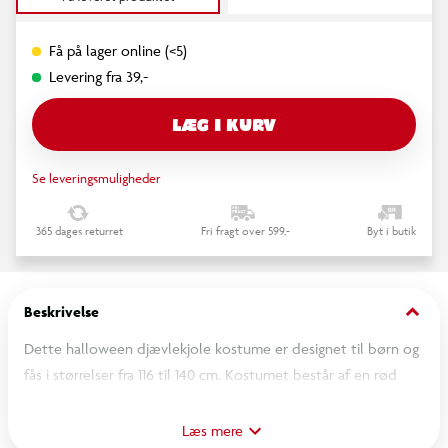
Få på lager online (<5)
Levering fra 39,-
LÆG I KURV
Se leveringsmuligheder
365 dages returret
Fri fragt over 599,-
Byt i butik
keyboard_arrow_down
Beskrivelse
Dette halloween djævlekjole kostume er designet til børn og
fås i størrelser fra 116 til 140 cm. Kostumet består af en rød
kjole, der passer perfekt til et djævletema. Det er velegnet til
halloween-fester, udklædningslege eller trick-or-treat.
Læs mere