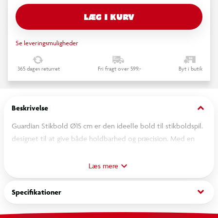
LÆG I KURV
Se leveringsmuligheder
365 dages returret
Fri fragt over 599,-
Byt i butik
keyboard_arrow_down
Beskrivelse
Guardian Stikbold Ø15 cm er den ideelle bold til stikboldspil.
designet til at give både holdbarhed og præcision. Med en
diameter på 15 cm er den perfekt til både børn og voksne. og
den sikre. skridsikre overflade sikrer et godt greb og kontrol
Læs mere
under spillet. Bolden er lavet af et robust materiale. som kan
modstå intens brug. samtidig med at den bevarer sin form og
keyboard_arrow_down
Specifikationer
funktion over tid. Den er let at kaste og fange. hvilket gør den
velegnet til både fritid og organiserede sportsaktiviteter.