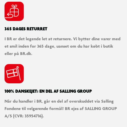
365 DAGES RETURRET
I BR er det legende let at returnere. Vi bytter dine varer med
et smil inden for 365 dage, uanset om du har købt i butik
eller på BR.dk.
100% DANSKEJET: EN DEL AF SALLING GROUP
Når du handler i BR, går en del af overskuddet via Salling
Fondene til velgørende formål! BR ejes af SALLING GROUP
A/S (CVR: 35954716).