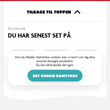
Uanset om du spiller på græs eller indendørs. leverer Guardian
Stikbold Ø15 cm en fantastisk spilleoplevelse.
TILBAGE TIL TOPPEN
OBS! Varen er assorteret, og bestem varaint kan ikke
Din historik
garanteres
DU HAR SENEST SET PÅ
Hvis du tillader statistiske cookies, kan vi nemt vise dig dine
seneste besøgte produkter.
Du kan altid ændre det igen.
RET COOKIE SAMTYKKE